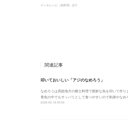
ゲンキレシピ（魚料理）
(
27
)
関連記事
叩いておいしい「アジのなめろう」
なめろうは房総地方の郷土料理で新鮮な魚を叩いて作り
青魚の中でもサッパリとして食べやすいので刺身やなめ
2026.05.18 00:00