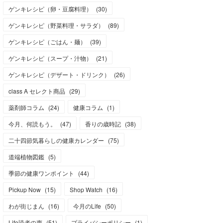
ゲンキレシピ（卵・豆腐料理）
(
30
)
ゲンキレシピ（野菜料理・サラダ）
(
89
)
ゲンキレシピ（ごはん・麺）
(
39
)
ゲンキレシピ（スープ・汁物）
(
21
)
ゲンキレシピ（デザート・ドリンク）
(
26
)
class A セレクト商品
(
29
)
薬剤師コラム
(
24
)
健康コラム
(
1
)
今月、何読もう。
(
47
)
香りの歳時記
(
38
)
二十四節気暮らしの健康カレンダー
(
75
)
道端植物図鑑
(
5
)
季節の健康ワンポイント
(
44
)
Pickup Now
(
15
)
Shop Watch
(
16
)
わが街じまん
(
16
)
今月のLife
(
50
)
Life読者の声
(
51
)
プライバシーポリシー
(
1
)