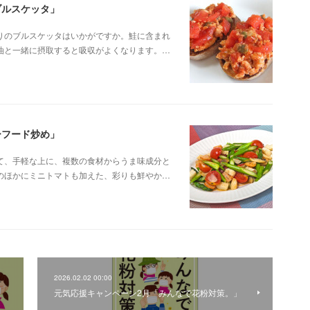
ブルスケッタ」
りのブルスケッタはいかがですか。鮭に含まれ
油と一緒に摂取すると吸収がよくなります。…
ーフード炒め」
て、手軽な上に、複数の食材からうま味成分と
のほかにミニトマトも加えた、彩りも鮮やか…
2026.02.02 00:00
元気応援キャンペーン2月「みんなで花粉対策。」