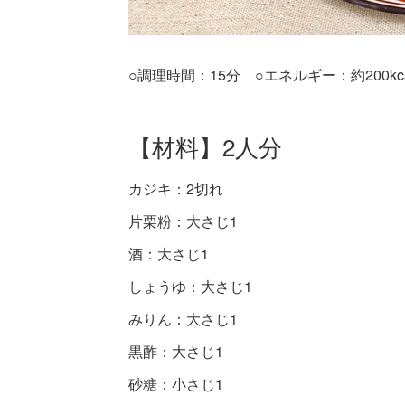
○調理時間：15分 ○エネルギー：約200kca
【材料】2人分
カジキ：2切れ
片栗粉：大さじ1
酒：大さじ1
しょうゆ：大さじ1
みりん：大さじ1
黒酢：大さじ1
砂糖：小さじ1