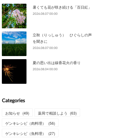
暑くても花が咲き続ける「百日紅」
2026.08.07 00:00
立秋（りっしゅう） ひぐらしの声
を聞きに
2026.08.07 00:00
夏の思い出は線香花火の香り
2026.08.04 00:00
Categories
お知らせ
(
49
)
薬局で相談しよう
(
63
)
ゲンキレシピ（肉料理）
(
56
)
ゲンキレシピ（魚料理）
(
27
)