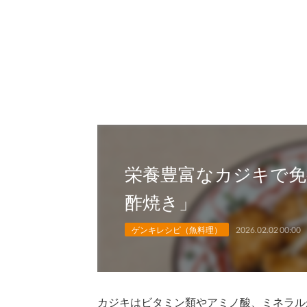
栄養豊富なカジキで免
酢焼き」
ゲンキレシピ（魚料理）
2026.02.02 00:00
カジキはビタミン類やアミノ酸、ミネラル