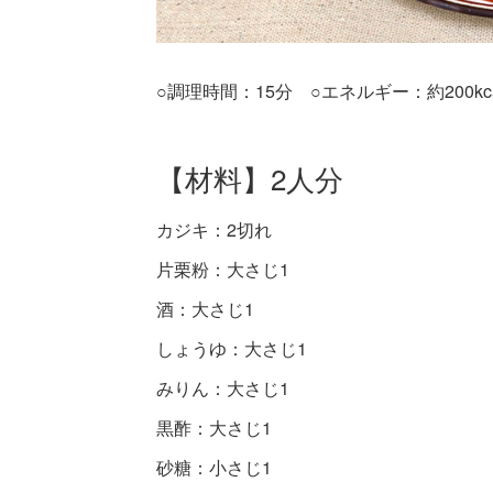
○調理時間：15分 ○エネルギー：約200kca
【材料】2人分
カジキ：2切れ
片栗粉：大さじ1
酒：大さじ1
しょうゆ：大さじ1
みりん：大さじ1
黒酢：大さじ1
砂糖：小さじ1