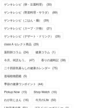
ゲンキレシピ（卵・豆腐料理）
(
30
)
ゲンキレシピ（野菜料理・サラダ）
(
89
)
ゲンキレシピ（ごはん・麺）
(
39
)
ゲンキレシピ（スープ・汁物）
(
21
)
ゲンキレシピ（デザート・ドリンク）
(
26
)
class A セレクト商品
(
29
)
薬剤師コラム
(
24
)
健康コラム
(
1
)
今月、何読もう。
(
47
)
香りの歳時記
(
38
)
二十四節気暮らしの健康カレンダー
(
75
)
道端植物図鑑
(
5
)
季節の健康ワンポイント
(
44
)
Pickup Now
(
15
)
Shop Watch
(
16
)
わが街じまん
(
16
)
今月のLife
(
50
)
Life読者の声
(
51
)
プライバシーポリシー
(
1
)