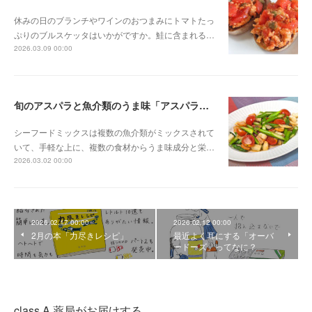
休みの日のブランチやワインのおつまみにトマトたっ
ぷりのブルスケッタはいかがですか。鮭に含まれる…
2026.03.09 00:00
旬のアスパラと魚介類のうま味「アスパラのシーフード炒め」
シーフードミックスは複数の魚介類がミックスされて
いて、手軽な上に、複数の食材からうま味成分と栄…
2026.03.02 00:00
2026.02.17 00:00
2026.02.12 00:00
2月の本「力尽きレシピ」
最近よく耳にする「オーバ
ードーズ」ってなに？
class A 薬局がお届けする