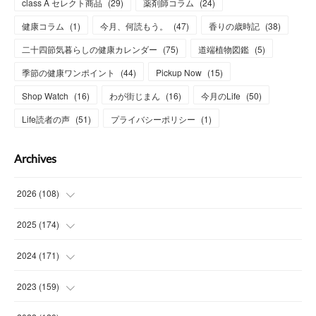
class A セレクト商品
(
29
)
薬剤師コラム
(
24
)
健康コラム
(
1
)
今月、何読もう。
(
47
)
香りの歳時記
(
38
)
二十四節気暮らしの健康カレンダー
(
75
)
道端植物図鑑
(
5
)
季節の健康ワンポイント
(
44
)
Pickup Now
(
15
)
Shop Watch
(
16
)
わが街じまん
(
16
)
今月のLife
(
50
)
Life読者の声
(
51
)
プライバシーポリシー
(
1
)
Archives
2026
(
108
)
(
6
)
2025
(
174
)
(
15
)
(
14
)
2024
(
171
)
(
15
)
(
14
)
(
13
)
2023
(
159
)
(
13
)
(
15
)
(
13
)