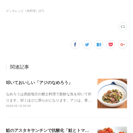
ゲンキレシピ（魚料理）
(
27
)
関連記事
叩いておいしい「アジのなめろう」
なめろうは房総地方の郷土料理で新鮮な魚を叩いて作
ります。叩くほどに滑らかになります。アジは、青…
2026.05.18 00:00
鮭のアスタキサンチンで抗酸化「鮭とトマトのブルスケッタ」