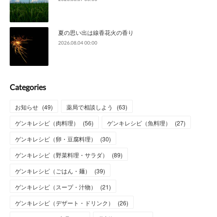
夏の思い出は線香花火の香り
2026.08.04 00:00
Categories
お知らせ
(
49
)
薬局で相談しよう
(
63
)
ゲンキレシピ（肉料理）
(
56
)
ゲンキレシピ（魚料理）
(
27
)
ゲンキレシピ（卵・豆腐料理）
(
30
)
ゲンキレシピ（野菜料理・サラダ）
(
89
)
ゲンキレシピ（ごはん・麺）
(
39
)
ゲンキレシピ（スープ・汁物）
(
21
)
ゲンキレシピ（デザート・ドリンク）
(
26
)