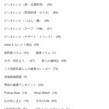
ゲンキレシピ（卵・豆腐料理）
(
30
)
ゲンキレシピ（野菜料理・サラダ）
(
89
)
ゲンキレシピ（ごはん・麺）
(
39
)
ゲンキレシピ（スープ・汁物）
(
21
)
ゲンキレシピ（デザート・ドリンク）
(
26
)
class A セレクト商品
(
29
)
薬剤師コラム
(
24
)
健康コラム
(
1
)
今月、何読もう。
(
47
)
香りの歳時記
(
38
)
二十四節気暮らしの健康カレンダー
(
75
)
道端植物図鑑
(
5
)
季節の健康ワンポイント
(
44
)
Pickup Now
(
15
)
Shop Watch
(
16
)
わが街じまん
(
16
)
今月のLife
(
50
)
Life読者の声
(
51
)
プライバシーポリシー
(
1
)