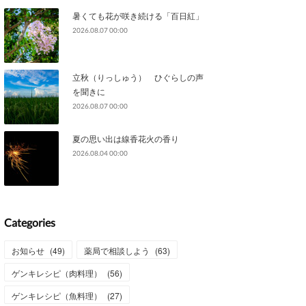
暑くても花が咲き続ける「百日紅」
2026.08.07 00:00
立秋（りっしゅう） ひぐらしの声
を聞きに
2026.08.07 00:00
夏の思い出は線香花火の香り
2026.08.04 00:00
Categories
お知らせ
(
49
)
薬局で相談しよう
(
63
)
ゲンキレシピ（肉料理）
(
56
)
ゲンキレシピ（魚料理）
(
27
)