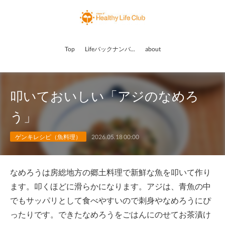
Top
Lifeバックナンバー
about
叩いておいしい「アジのなめろ
う」
ゲンキレシピ（魚料理）
2026.05.18 00:00
なめろうは房総地方の郷土料理で新鮮な魚を叩いて作り
ます。叩くほどに滑らかになります。アジは、青魚の中
でもサッパリとして食べやすいので刺身やなめろうにぴ
ったりです。できたなめろうをごはんにのせてお茶漬け