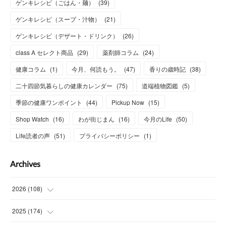
ゲンキレシピ（ごはん・麺）
(
39
)
ゲンキレシピ（スープ・汁物）
(
21
)
ゲンキレシピ（デザート・ドリンク）
(
26
)
class A セレクト商品
(
29
)
薬剤師コラム
(
24
)
健康コラム
(
1
)
今月、何読もう。
(
47
)
香りの歳時記
(
38
)
二十四節気暮らしの健康カレンダー
(
75
)
道端植物図鑑
(
5
)
季節の健康ワンポイント
(
44
)
Pickup Now
(
15
)
Shop Watch
(
16
)
わが街じまん
(
16
)
今月のLife
(
50
)
Life読者の声
(
51
)
プライバシーポリシー
(
1
)
Archives
2026
(
108
)
(
6
)
2025
(
174
)