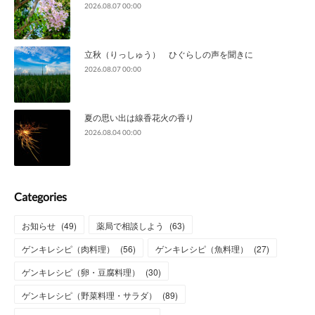
2026.08.07 00:00
立秋（りっしゅう） ひぐらしの声を聞きに
2026.08.07 00:00
夏の思い出は線香花火の香り
2026.08.04 00:00
Categories
お知らせ
(
49
)
薬局で相談しよう
(
63
)
ゲンキレシピ（肉料理）
(
56
)
ゲンキレシピ（魚料理）
(
27
)
ゲンキレシピ（卵・豆腐料理）
(
30
)
ゲンキレシピ（野菜料理・サラダ）
(
89
)