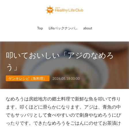
Top
Lifeバックナンバー
about
叩いておいしい「アジのなめろ
う」
ゲンキレシピ（魚料理）
2026.05.18 00:00
なめろうは房総地方の郷土料理で新鮮な魚を叩いて作り
ます。叩くほどに滑らかになります。アジは、青魚の中
でもサッパリとして食べやすいので刺身やなめろうにぴ
ったりです。できたなめろうをごはんにのせてお茶漬け