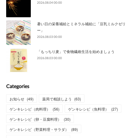
2026.08.04 00:00
暑い日の栄養補給とミネラル補給に「豆乳ミルクゼリ
ー」
2026.08.03 00:00
「もっちり麦」で食物繊維生活を始めましょう
2026.08.03 00:00
Categories
お知らせ
(
49
)
薬局で相談しよう
(
63
)
ゲンキレシピ（肉料理）
(
56
)
ゲンキレシピ（魚料理）
(
27
)
ゲンキレシピ（卵・豆腐料理）
(
30
)
ゲンキレシピ（野菜料理・サラダ）
(
89
)