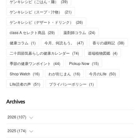
ゲンキレシピ（ごはん・麺）
(
39
)
ゲンキレシピ（スープ・汁物）
(
21
)
ゲンキレシピ（デザート・ドリンク）
(
26
)
class A セレクト商品
(
29
)
薬剤師コラム
(
24
)
健康コラム
(
1
)
今月、何読もう。
(
47
)
香りの歳時記
(
38
)
二十四節気暮らしの健康カレンダー
(
74
)
道端植物図鑑
(
4
)
季節の健康ワンポイント
(
44
)
Pickup Now
(
15
)
Shop Watch
(
16
)
わが街じまん
(
16
)
今月のLife
(
50
)
Life読者の声
(
51
)
プライバシーポリシー
(
1
)
Archives
2026
(
107
)
(
4
)
2025
(
174
)