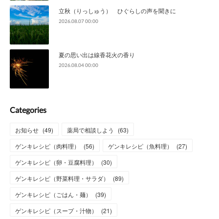
立秋（りっしゅう） ひぐらしの声を聞きに
2026.08.07 00:00
夏の思い出は線香花火の香り
2026.08.04 00:00
Categories
お知らせ
(
49
)
薬局で相談しよう
(
63
)
ゲンキレシピ（肉料理）
(
56
)
ゲンキレシピ（魚料理）
(
27
)
ゲンキレシピ（卵・豆腐料理）
(
30
)
ゲンキレシピ（野菜料理・サラダ）
(
89
)
ゲンキレシピ（ごはん・麺）
(
39
)
ゲンキレシピ（スープ・汁物）
(
21
)