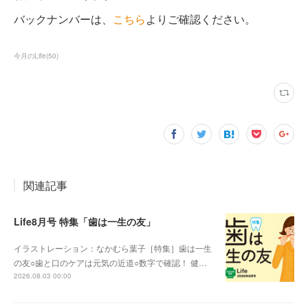
バックナンバーは、
こちら
よりご確認ください。
今月のLife
(
50
)
関連記事
Life8月号 特集「歯は一生の友」
イラストレーション：なかむら葉子［特集］歯は一生
の友○歯と口のケアは元気の近道○数字で確認！ 健…
2026.08.03 00:00