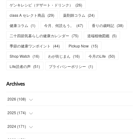
ゲンキレシピ（デザート・ドリンク）
(
26
)
class A セレクト商品
(
29
)
薬剤師コラム
(
24
)
健康コラム
(
1
)
今月、何読もう。
(
47
)
香りの歳時記
(
38
)
二十四節気暮らしの健康カレンダー
(
75
)
道端植物図鑑
(
5
)
季節の健康ワンポイント
(
44
)
Pickup Now
(
15
)
Shop Watch
(
16
)
わが街じまん
(
16
)
今月のLife
(
50
)
Life読者の声
(
51
)
プライバシーポリシー
(
1
)
Archives
2026
(
108
)
(
6
)
2025
(
174
)
(
15
)
(
14
)
2024
(
171
)
(
15
)
(
14
)