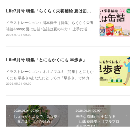
Life7月号 特集「らくらく栄養補給 夏は缶詰」
イラストレーション：浦本典子［特集］らくらく栄養
補給&nbsp; 夏は缶詰○缶詰は夏の味方！ 上手に活…
2026.07.01 00:00
Life5月号 特集「とにもかくにも 早歩き」
イラストレーション：オオノマユミ［特集］とにもか
くにも 早歩き○あなたにとっての「早歩き」で体力…
2026.05.01 00:00
2026.06.01 00:00
2026.06.01 00:00
しょうがとニラで元気な夏
爽快な風味がクセになる
「豚こましょうが炒め」
「山田養蜂場トリプルプロ
ポリスのど飴」