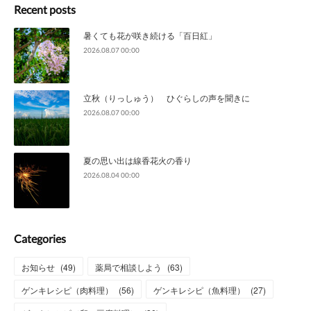
Recent posts
暑くても花が咲き続ける「百日紅」
2026.08.07 00:00
立秋（りっしゅう） ひぐらしの声を聞きに
2026.08.07 00:00
夏の思い出は線香花火の香り
2026.08.04 00:00
Categories
お知らせ
(
49
)
薬局で相談しよう
(
63
)
ゲンキレシピ（肉料理）
(
56
)
ゲンキレシピ（魚料理）
(
27
)