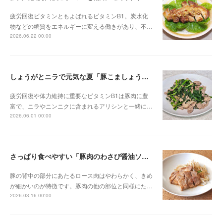
疲労回復ビタミンともよばれるビタミンB1。炭水化
物などの糖質をエネルギーに変える働きがあり、不…
2026.06.22 00:00
しょうがとニラで元気な夏「豚こましょうが炒め」
疲労回復や体力維持に重要なビタミンB1は豚肉に豊
富で、ニラやニンニクに含まれるアリシンと一緒に…
2026.06.01 00:00
さっぱり食べやすい「豚肉のわさび醤油ソテー」
豚の背中の部分にあたるロース肉はやわらかく、きめ
が細かいのが特徴です。豚肉の他の部位と同様にた…
2026.03.16 00:00