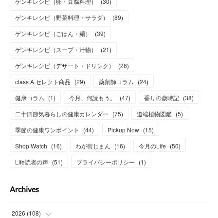
ゲンキレシピ（卵・豆腐料理）
(
30
)
ゲンキレシピ（野菜料理・サラダ）
(
89
)
ゲンキレシピ（ごはん・麺）
(
39
)
ゲンキレシピ（スープ・汁物）
(
21
)
ゲンキレシピ（デザート・ドリンク）
(
26
)
class A セレクト商品
(
29
)
薬剤師コラム
(
24
)
健康コラム
(
1
)
今月、何読もう。
(
47
)
香りの歳時記
(
38
)
二十四節気暮らしの健康カレンダー
(
75
)
道端植物図鑑
(
5
)
季節の健康ワンポイント
(
44
)
Pickup Now
(
15
)
Shop Watch
(
16
)
わが街じまん
(
16
)
今月のLife
(
50
)
Life読者の声
(
51
)
プライバシーポリシー
(
1
)
Archives
2026
(
108
)