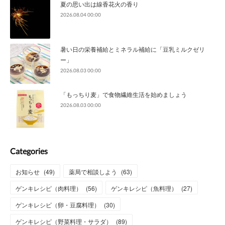
夏の思い出は線香花火の香り
2026.08.04 00:00
暑い日の栄養補給とミネラル補給に「豆乳ミルクゼリ
ー」
2026.08.03 00:00
「もっちり麦」で食物繊維生活を始めましょう
2026.08.03 00:00
Categories
お知らせ
(
49
)
薬局で相談しよう
(
63
)
ゲンキレシピ（肉料理）
(
56
)
ゲンキレシピ（魚料理）
(
27
)
ゲンキレシピ（卵・豆腐料理）
(
30
)
ゲンキレシピ（野菜料理・サラダ）
(
89
)