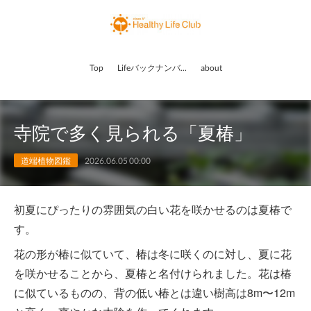
Top
Lifeバックナンバー
about
寺院で多く見られる「夏椿」
道端植物図鑑
2026.06.05 00:00
初夏にぴったりの雰囲気の白い花を咲かせるのは夏椿で
す。
花の形が椿に似ていて、椿は冬に咲くのに対し、夏に花
を咲かせることから、夏椿と名付けられました。花は椿
に似ているものの、背の低い椿とは違い樹高は8m〜12m