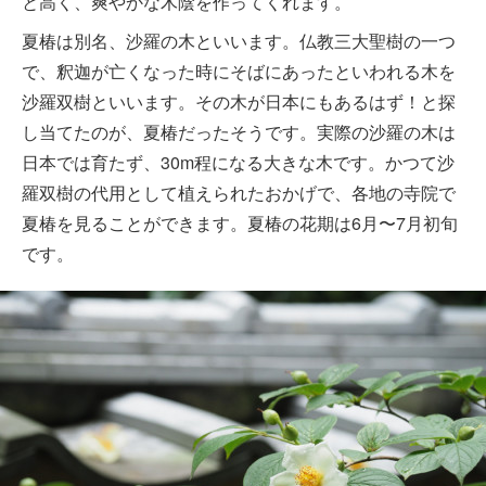
と高く、爽やかな木陰を作ってくれます。
夏椿は別名、沙羅の木といいます。仏教三大聖樹の一つ
で、釈迦が亡くなった時にそばにあったといわれる木を
沙羅双樹といいます。その木が日本にもあるはず！と探
し当てたのが、夏椿だったそうです。実際の沙羅の木は
日本では育たず、30m程になる大きな木です。かつて沙
羅双樹の代用として植えられたおかげで、各地の寺院で
夏椿を見ることができます。夏椿の花期は6月〜7月初旬
です。