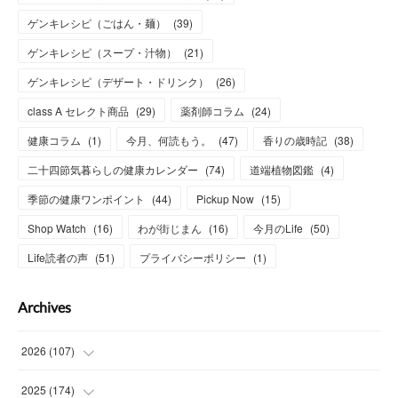
ゲンキレシピ（ごはん・麺）
(
39
)
ゲンキレシピ（スープ・汁物）
(
21
)
ゲンキレシピ（デザート・ドリンク）
(
26
)
class A セレクト商品
(
29
)
薬剤師コラム
(
24
)
健康コラム
(
1
)
今月、何読もう。
(
47
)
香りの歳時記
(
38
)
二十四節気暮らしの健康カレンダー
(
74
)
道端植物図鑑
(
4
)
季節の健康ワンポイント
(
44
)
Pickup Now
(
15
)
Shop Watch
(
16
)
わが街じまん
(
16
)
今月のLife
(
50
)
Life読者の声
(
51
)
プライバシーポリシー
(
1
)
Archives
2026
(
107
)
(
4
)
2025
(
174
)