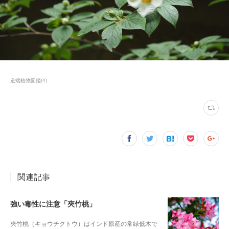
道端植物図鑑
(
4
)
関連記事
強い毒性に注意「夾竹桃」
夾竹桃（キョウチクトウ）はインド原産の常緑低木で