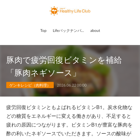
Top
Lifeバックナンバー
about
豚肉で疲労回復ビタミンを補給
「豚肉ネギソース」
ゲンキレシピ（肉料理）
2026.06.22 00:00
疲労回復ビタミンともよばれるビタミンB1。炭水化物な
どの糖質をエネルギーに変える働きがあり、不足すると
疲れの原因につながります。ビタミンB1が豊富な豚肉を
酢の利いたネギソースでいただきます。ソースの酸味が