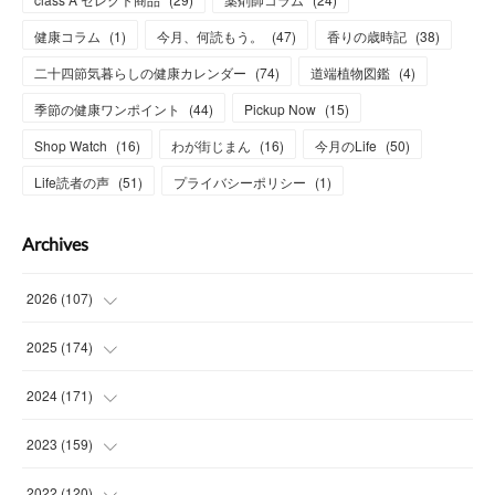
健康コラム
(
1
)
今月、何読もう。
(
47
)
香りの歳時記
(
38
)
二十四節気暮らしの健康カレンダー
(
74
)
道端植物図鑑
(
4
)
季節の健康ワンポイント
(
44
)
Pickup Now
(
15
)
Shop Watch
(
16
)
わが街じまん
(
16
)
今月のLife
(
50
)
Life読者の声
(
51
)
プライバシーポリシー
(
1
)
Archives
2026
(
107
)
(
4
)
2025
(
174
)
(
15
)
(
14
)
2024
(
171
)
(
15
)
(
14
)
(
13
)
2023
(
159
)
(
13
)
(
15
)
(
13
)
(
14
)
2022
(
120
)