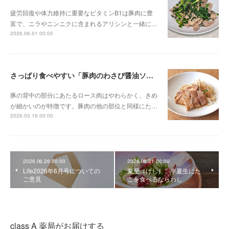
疲労回復や体力維持に重要なビタミンB1は豚肉に豊
富で、ニラやニンニクに含まれるアリシンと一緒に…
2026.06.01 00:00
さっぱり食べやすい「豚肉のわさび醤油ソテー」
豚の背中の部分にあたるロース肉はやわらかく、きめ
が細かいのが特徴です。豚肉の他の部位と同様にた…
2026.03.16 00:00
2026.06.26 00:00
2026.06.21 00:00
Life2026年6月号についての
夏至（げし） 半夏生にた
ご意見
こを食べるならわし
class A 薬局がお届けする