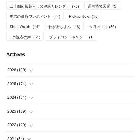
二十四節気暮らしの健康カレンダー
(
75
)
道端植物図鑑
(
5
)
季節の健康ワンポイント
(
44
)
Pickup Now
(
15
)
Shop Watch
(
16
)
わが街じまん
(
16
)
今月のLife
(
50
)
Life読者の声
(
51
)
プライバシーポリシー
(
1
)
Archives
2026
(
109
)
(
7
)
2025
(
174
)
(
15
)
(
14
)
2024
(
171
)
(
15
)
(
14
)
(
13
)
2023
(
159
)
(
13
)
(
15
)
(
13
)
(
14
)
2022
(
120
)
(
15
)
(
15
)
(
15
)
(
14
)
(
14
)
2021
(
34
)