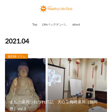
Top
Lifeバックナンバー
about
2021
.
04
薬剤師コラム
まちの薬局つれづれ日記 天心堂梅崎薬局（福岡
県）vol.3