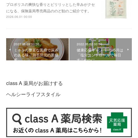
プロポリスの爽快な香りとピリリッとした辛みがクセ
になる、保険薬局専売商品ののど飴のご紹介です。
2026.06.01 00:00
2022.05.09 00:00
2022.05.02 00:00
ミネラル豊富な黒糖で深み
健康応援キャンペーン5月は
のある味「鶏手羽元の黒糖
「塩分コントロールで毎日
煮」
すこやかに。」
class A 薬局がお届けする
ヘルシーライフスタイル