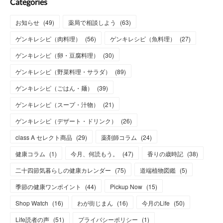
Categories
お知らせ
(
49
)
薬局で相談しよう
(
63
)
ゲンキレシピ（肉料理）
(
56
)
ゲンキレシピ（魚料理）
(
27
)
ゲンキレシピ（卵・豆腐料理）
(
30
)
ゲンキレシピ（野菜料理・サラダ）
(
89
)
ゲンキレシピ（ごはん・麺）
(
39
)
ゲンキレシピ（スープ・汁物）
(
21
)
ゲンキレシピ（デザート・ドリンク）
(
26
)
class A セレクト商品
(
29
)
薬剤師コラム
(
24
)
健康コラム
(
1
)
今月、何読もう。
(
47
)
香りの歳時記
(
38
)
二十四節気暮らしの健康カレンダー
(
75
)
道端植物図鑑
(
5
)
季節の健康ワンポイント
(
44
)
Pickup Now
(
15
)
Shop Watch
(
16
)
わが街じまん
(
16
)
今月のLife
(
50
)
Life読者の声
(
51
)
プライバシーポリシー
(
1
)