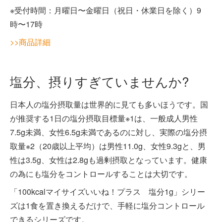
※受付時間：月曜日〜金曜日（祝日・休業日を除く）9
時〜17時
>>商品詳細
塩分、摂りすぎていませんか?
日本人の塩分摂取量は世界的に見ても多いほうです。国
が推奨する1日の塩分摂取目標量※1は、一般成人男性
7.5g未満、女性6.5g未満であるのに対し、実際の塩分摂
取量※2（20歳以上平均）は男性11.0g、女性9.3gと、男
性は3.5g、女性は2.8gも過剰摂取となっています。健康
の為にも塩分をコントロールすることは大切です。
「100kcalマイサイズいいね！プラス 塩分1g」シリー
ズは1食を置き換えるだけで、手軽に塩分コントロール
できるシリーズです。