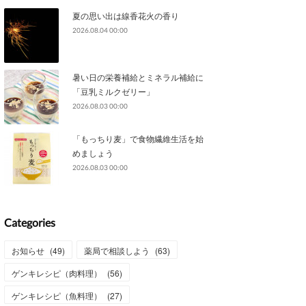
夏の思い出は線香花火の香り
2026.08.04 00:00
暑い日の栄養補給とミネラル補給に
「豆乳ミルクゼリー」
2026.08.03 00:00
「もっちり麦」で食物繊維生活を始
めましょう
2026.08.03 00:00
Categories
お知らせ
(
49
)
薬局で相談しよう
(
63
)
ゲンキレシピ（肉料理）
(
56
)
ゲンキレシピ（魚料理）
(
27
)