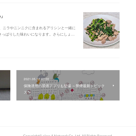
め」
で、ニラやニンニクに含まれるアリシンと一緒に
さっぱりした味わいになります。さらにしょ…
2021.05.12 00:00
保険適用の禁煙アプリも登場 ～禁煙最新トピック
ス〜
Copyright© class A Network Co.,Ltd. All Rights Reserved.