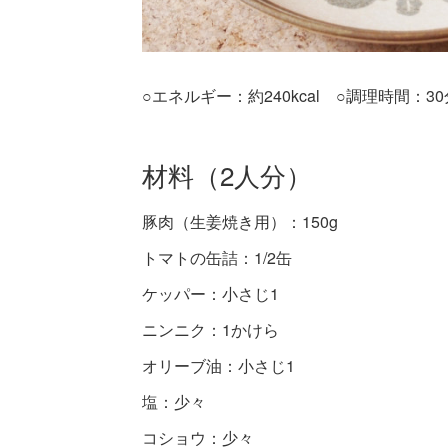
○エネルギー：約240kcal ○調理時間：30
材料（2人分）
豚肉（生姜焼き用）：150g
トマトの缶詰：1/2缶
ケッパー：小さじ1
ニンニク：1かけら
オリーブ油：小さじ1
塩：少々
コショウ：少々