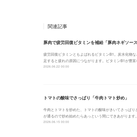
関連記事
豚肉で疲労回復ビタミンを補給「豚肉ネギソー
疲労回復ビタミンともよばれるビタミンB1。炭水化物
足すると疲れの原因につながります。ビタミンB1が豊
2026.06.22 00:00
トマトの酸味でさっぱり「牛肉トマト炒め」
牛肉とトマトを炒めた、トマトの酸味がきいてさっぱり
が通るので炒め始めたらあっという間にできあがります
2026.06.15 00:00