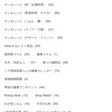
ゲンキレシピ（卵・豆腐料理）
(
30
)
ゲンキレシピ（野菜料理・サラダ）
(
89
)
ゲンキレシピ（ごはん・麺）
(
39
)
ゲンキレシピ（スープ・汁物）
(
21
)
ゲンキレシピ（デザート・ドリンク）
(
26
)
class A セレクト商品
(
29
)
薬剤師コラム
(
24
)
健康コラム
(
1
)
今月、何読もう。
(
47
)
香りの歳時記
(
38
)
二十四節気暮らしの健康カレンダー
(
74
)
道端植物図鑑
(
4
)
季節の健康ワンポイント
(
44
)
Pickup Now
(
15
)
Shop Watch
(
16
)
わが街じまん
(
16
)
今月のLife
(
50
)
Life読者の声
(
51
)
プライバシーポリシー
(
1
)