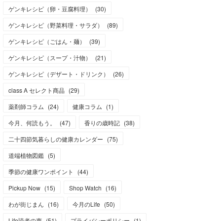
ゲンキレシピ（卵・豆腐料理）
(
30
)
ゲンキレシピ（野菜料理・サラダ）
(
89
)
ゲンキレシピ（ごはん・麺）
(
39
)
ゲンキレシピ（スープ・汁物）
(
21
)
ゲンキレシピ（デザート・ドリンク）
(
26
)
class A セレクト商品
(
29
)
薬剤師コラム
(
24
)
健康コラム
(
1
)
今月、何読もう。
(
47
)
香りの歳時記
(
38
)
二十四節気暮らしの健康カレンダー
(
75
)
道端植物図鑑
(
5
)
季節の健康ワンポイント
(
44
)
Pickup Now
(
15
)
Shop Watch
(
16
)
わが街じまん
(
16
)
今月のLife
(
50
)
Life読者の声
(
51
)
プライバシーポリシー
(
1
)