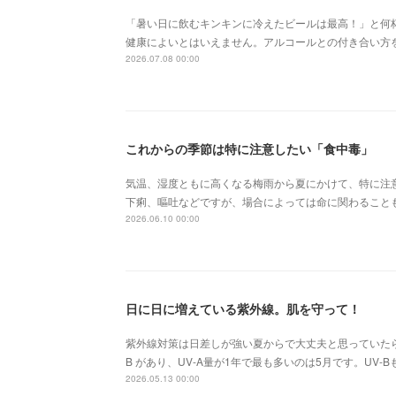
「暑い日に飲むキンキンに冷えたビールは最高！」と何
健康によいとはいえません。アルコールとの付き合い方
2026.07.08 00:00
これからの季節は特に注意したい「食中毒」
気温、湿度ともに高くなる梅雨から夏にかけて、特に注
下痢、嘔吐などですが、場合によっては命に関わること
2026.06.10 00:00
日に日に増えている紫外線。肌を守って！
紫外線対策は日差しが強い夏からで大丈夫と思っていたら大
B があり、UV-A量が1年で最も多いのは5月です。UV
2026.05.13 00:00