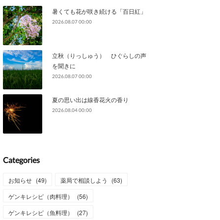
暑くても花が咲き続ける「百日紅」
2026.08.07 00:00
立秋（りっしゅう） ひぐらしの声
を聞きに
2026.08.07 00:00
夏の思い出は線香花火の香り
2026.08.04 00:00
Categories
お知らせ
(
49
)
薬局で相談しよう
(
63
)
ゲンキレシピ（肉料理）
(
56
)
ゲンキレシピ（魚料理）
(
27
)