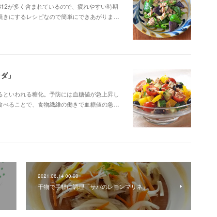
12が多く含まれているので、疲れやすい時期
焼きにするレシピなので簡単にできあがりま…
ラダ」
るといわれる糖化。予防には血糖値が急上昇し
食べることで、食物繊維の働きで血糖値の急…
2021.06.14 00:00
干物で手軽に調理「サバのレモンマリネ」