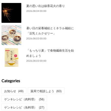
夏の思い出は線香花火の香り
2026.08.04 00:00
暑い日の栄養補給とミネラル補給に
「豆乳ミルクゼリー」
2026.08.03 00:00
「もっちり麦」で食物繊維生活を始
めましょう
2026.08.03 00:00
Categories
お知らせ
(
49
)
薬局で相談しよう
(
63
)
ゲンキレシピ（肉料理）
(
56
)
ゲンキレシピ（魚料理）
(
27
)