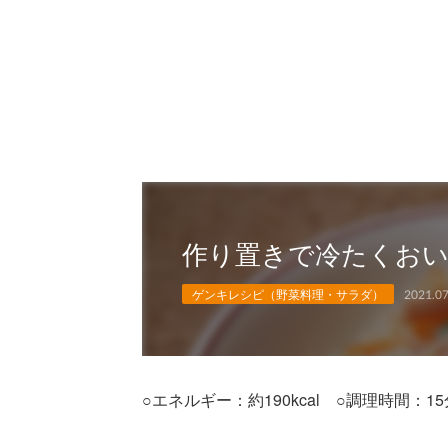
作り置きで冷たくお
ゲンキレシピ（野菜料理・サラダ）
2021.07
○エネルギー：約190kcal ○調理時間：15