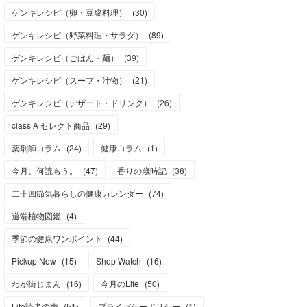
ゲンキレシピ（卵・豆腐料理）
(
30
)
ゲンキレシピ（野菜料理・サラダ）
(
89
)
ゲンキレシピ（ごはん・麺）
(
39
)
ゲンキレシピ（スープ・汁物）
(
21
)
ゲンキレシピ（デザート・ドリンク）
(
26
)
class A セレクト商品
(
29
)
薬剤師コラム
(
24
)
健康コラム
(
1
)
今月、何読もう。
(
47
)
香りの歳時記
(
38
)
二十四節気暮らしの健康カレンダー
(
74
)
道端植物図鑑
(
4
)
季節の健康ワンポイント
(
44
)
Pickup Now
(
15
)
Shop Watch
(
16
)
わが街じまん
(
16
)
今月のLife
(
50
)
Life読者の声
(
51
)
プライバシーポリシー
(
1
)