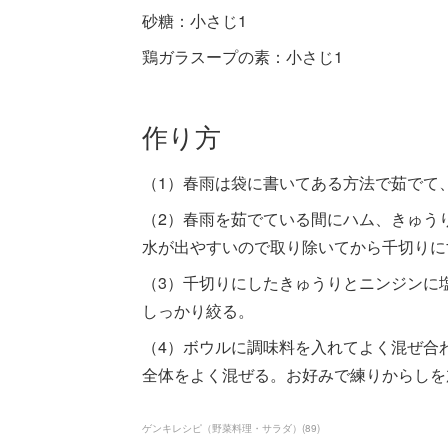
砂糖：小さじ1
鶏ガラスープの素：小さじ1
作り方
（1）春雨は袋に書いてある方法で茹でて
（2）春雨を茹でている間にハム、きゅう
水が出やすいので取り除いてから千切りに
（3）千切りにしたきゅうりとニンジンに
しっかり絞る。
（4）ボウルに調味料を入れてよく混ぜ合
全体をよく混ぜる。お好みで練りからしを
ゲンキレシピ（野菜料理・サラダ）
(
89
)