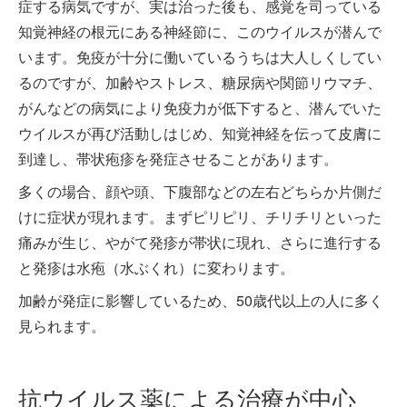
症する病気ですが、実は治った後も、感覚を司っている
知覚神経の根元にある神経節に、このウイルスが潜んで
います。免疫が十分に働いているうちは大人しくしてい
るのですが、加齢やストレス、糖尿病や関節リウマチ、
がんなどの病気により免疫力が低下すると、潜んでいた
ウイルスが再び活動しはじめ、知覚神経を伝って皮膚に
到達し、帯状疱疹を発症させることがあります。
多くの場合、顔や頭、下腹部などの左右どちらか片側だ
けに症状が現れます。まずピリピリ、チリチリといった
痛みが生じ、やがて発疹が帯状に現れ、さらに進行する
と発疹は水疱（水ぶくれ）に変わります。
加齢が発症に影響しているため、50歳代以上の人に多く
見られます。
抗ウイルス薬による治療が中心