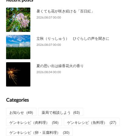
暑くても花が咲き続ける「百日紅」
2026.08.07 00:00
立秋（りっしゅう） ひぐらしの声を聞きに
2026.08.07 00:00
夏の思い出は線香花火の香り
2026.08.04 00:00
Categories
お知らせ
(
49
)
薬局で相談しよう
(
63
)
ゲンキレシピ（肉料理）
(
56
)
ゲンキレシピ（魚料理）
(
27
)
ゲンキレシピ（卵・豆腐料理）
(
30
)