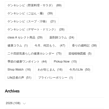
ゲンキレシピ（野菜料理・サラダ）
(
89
)
ゲンキレシピ（ごはん・麺）
(
39
)
ゲンキレシピ（スープ・汁物）
(
21
)
ゲンキレシピ（デザート・ドリンク）
(
26
)
class A セレクト商品
(
29
)
薬剤師コラム
(
24
)
健康コラム
(
1
)
今月、何読もう。
(
47
)
香りの歳時記
(
38
)
二十四節気暮らしの健康カレンダー
(
75
)
道端植物図鑑
(
5
)
季節の健康ワンポイント
(
44
)
Pickup Now
(
15
)
Shop Watch
(
16
)
わが街じまん
(
16
)
今月のLife
(
50
)
Life読者の声
(
51
)
プライバシーポリシー
(
1
)
Archives
2026
(
108
)