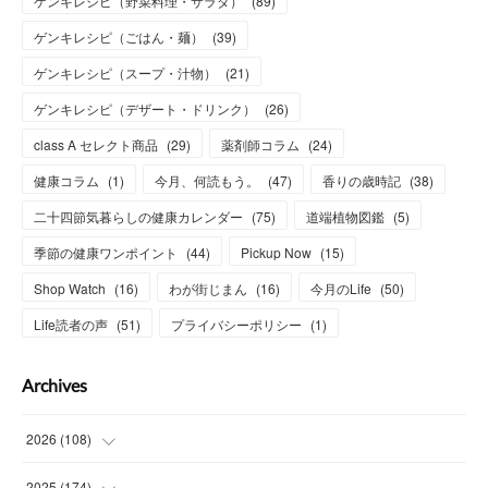
ゲンキレシピ（野菜料理・サラダ）
(
89
)
ゲンキレシピ（ごはん・麺）
(
39
)
ゲンキレシピ（スープ・汁物）
(
21
)
ゲンキレシピ（デザート・ドリンク）
(
26
)
class A セレクト商品
(
29
)
薬剤師コラム
(
24
)
健康コラム
(
1
)
今月、何読もう。
(
47
)
香りの歳時記
(
38
)
二十四節気暮らしの健康カレンダー
(
75
)
道端植物図鑑
(
5
)
季節の健康ワンポイント
(
44
)
Pickup Now
(
15
)
Shop Watch
(
16
)
わが街じまん
(
16
)
今月のLife
(
50
)
Life読者の声
(
51
)
プライバシーポリシー
(
1
)
Archives
2026
(
108
)
(
6
)
2025
(
174
)