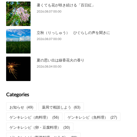
暑くても花が咲き続ける「百日紅」
2026.08.07 00:00
立秋（りっしゅう） ひぐらしの声を聞きに
2026.08.07 00:00
夏の思い出は線香花火の香り
2026.08.04 00:00
Categories
お知らせ
(
49
)
薬局で相談しよう
(
63
)
ゲンキレシピ（肉料理）
(
56
)
ゲンキレシピ（魚料理）
(
27
)
ゲンキレシピ（卵・豆腐料理）
(
30
)