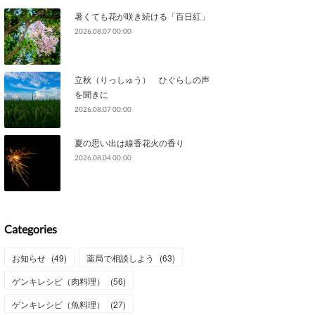
暑くても花が咲き続ける「百日紅」
2026.08.07 00:00
立秋（りっしゅう） ひぐらしの声
を聞きに
2026.08.07 00:00
夏の思い出は線香花火の香り
2026.08.04 00:00
Categories
お知らせ
(
49
)
薬局で相談しよう
(
63
)
ゲンキレシピ（肉料理）
(
56
)
ゲンキレシピ（魚料理）
(
27
)