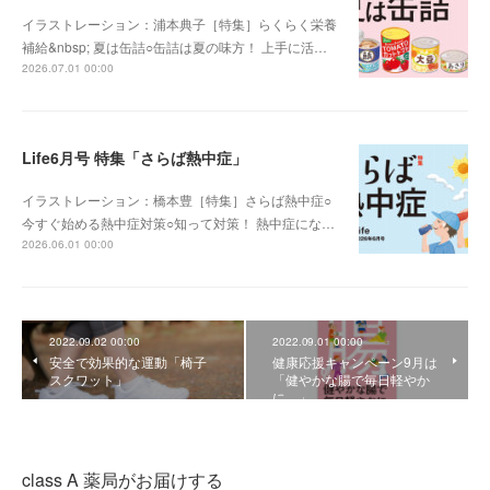
イラストレーション：浦本典子［特集］らくらく栄養
補給&nbsp; 夏は缶詰○缶詰は夏の味方！ 上手に活…
2026.07.01 00:00
Life6月号 特集「さらば熱中症」
イラストレーション：橋本豊［特集］さらば熱中症○
今すぐ始める熱中症対策○知って対策！ 熱中症にな…
2026.06.01 00:00
2022.09.02 00:00
2022.09.01 00:00
安全で効果的な運動「椅子
健康応援キャンペーン9月は
スクワット」
「健やかな腸で毎日軽やか
に。」
class A 薬局がお届けする