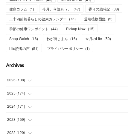
健康コラム
(
1
)
今月、何読もう。
(
47
)
香りの歳時記
(
38
)
二十四節気暮らしの健康カレンダー
(
75
)
道端植物図鑑
(
5
)
季節の健康ワンポイント
(
44
)
Pickup Now
(
15
)
Shop Watch
(
16
)
わが街じまん
(
16
)
今月のLife
(
50
)
Life読者の声
(
51
)
プライバシーポリシー
(
1
)
Archives
2026
(
108
)
(
6
)
2025
(
174
)
(
15
)
(
14
)
2024
(
171
)
(
15
)
(
14
)
(
13
)
2023
(
159
)
(
13
)
(
15
)
(
13
)
(
14
)
2022
(
120
)