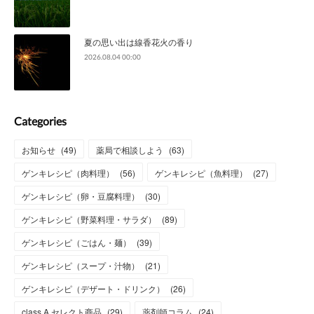
夏の思い出は線香花火の香り
2026.08.04 00:00
Categories
お知らせ
(
49
)
薬局で相談しよう
(
63
)
ゲンキレシピ（肉料理）
(
56
)
ゲンキレシピ（魚料理）
(
27
)
ゲンキレシピ（卵・豆腐料理）
(
30
)
ゲンキレシピ（野菜料理・サラダ）
(
89
)
ゲンキレシピ（ごはん・麺）
(
39
)
ゲンキレシピ（スープ・汁物）
(
21
)
ゲンキレシピ（デザート・ドリンク）
(
26
)
class A セレクト商品
(
29
)
薬剤師コラム
(
24
)