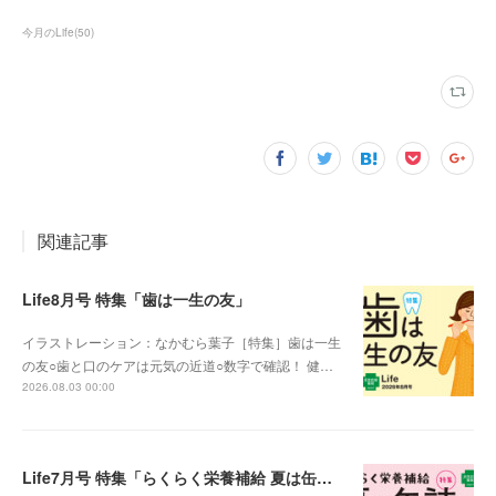
今月のLife
(
50
)
関連記事
Life8月号 特集「歯は一生の友」
イラストレーション：なかむら葉子［特集］歯は一生
の友○歯と口のケアは元気の近道○数字で確認！ 健…
2026.08.03 00:00
Life7月号 特集「らくらく栄養補給 夏は缶詰」