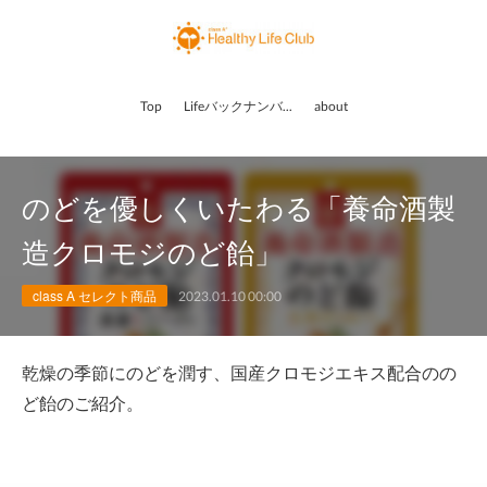
Top
Lifeバックナンバー
about
のどを優しくいたわる「養命酒製
造クロモジのど飴󠄀」
class A セレクト商品
2023.01.10 00:00
乾燥の季節にのどを潤す、国産クロモジエキス配合のの
ど飴󠄀のご紹介。