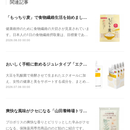
関連記事
「もっちり麦」で食物繊維生活を始めましょう
健康維持のために食物繊維の大切さが見直されていま
す。日本人の1日の食物繊維摂取量は、目標量であ…
2026.08.03 00:00
おいしく手軽に飲めるジュレタイプ「エクエル ジュレ」
大豆を乳酸菌で発酵させて生まれたエクオールに加
え、女性の健康と美をサポートする成分を、まとめ…
2026.07.06 00:00
爽快な風味がクセになる「山田養蜂場トリプルプロポリスのど飴」
プロポリスの爽快な香りとピリリッとした辛みがクセ
になる、保険薬局専売商品ののど飴のご紹介です。