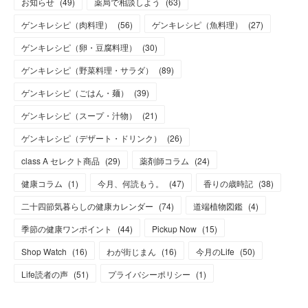
お知らせ
(
49
)
薬局で相談しよう
(
63
)
ゲンキレシピ（肉料理）
(
56
)
ゲンキレシピ（魚料理）
(
27
)
ゲンキレシピ（卵・豆腐料理）
(
30
)
ゲンキレシピ（野菜料理・サラダ）
(
89
)
ゲンキレシピ（ごはん・麺）
(
39
)
ゲンキレシピ（スープ・汁物）
(
21
)
ゲンキレシピ（デザート・ドリンク）
(
26
)
class A セレクト商品
(
29
)
薬剤師コラム
(
24
)
健康コラム
(
1
)
今月、何読もう。
(
47
)
香りの歳時記
(
38
)
二十四節気暮らしの健康カレンダー
(
74
)
道端植物図鑑
(
4
)
季節の健康ワンポイント
(
44
)
Pickup Now
(
15
)
Shop Watch
(
16
)
わが街じまん
(
16
)
今月のLife
(
50
)
Life読者の声
(
51
)
プライバシーポリシー
(
1
)