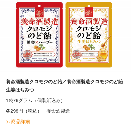
養命酒製造クロモジのど飴󠄀／養命酒製造クロモジのど飴󠄀
生姜はちみつ
1袋76グラム（個装紙込み）
各298円（税込） 養命酒製造
>>商品詳細