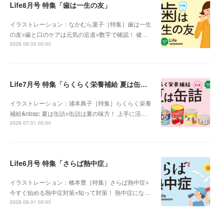
Life8月号 特集「歯は一生の友」
イラストレーション：なかむら葉子［特集］歯は一生
の友○歯と口のケアは元気の近道○数字で確認！ 健…
2026.08.03 00:00
Life7月号 特集「らくらく栄養補給 夏は缶詰」
イラストレーション：浦本典子［特集］らくらく栄養
補給&nbsp; 夏は缶詰○缶詰は夏の味方！ 上手に活…
2026.07.01 00:00
Life6月号 特集「さらば熱中症」
イラストレーション：橋本豊［特集］さらば熱中症○
今すぐ始める熱中症対策○知って対策！ 熱中症にな…
2026.06.01 00:00