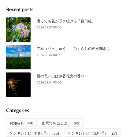
Recent posts
暑くても花が咲き続ける「百日紅」
2026.08.07 00:00
立秋（りっしゅう） ひぐらしの声を聞きに
2026.08.07 00:00
夏の思い出は線香花火の香り
2026.08.04 00:00
Categories
お知らせ
(
49
)
薬局で相談しよう
(
63
)
ゲンキレシピ（肉料理）
(
56
)
ゲンキレシピ（魚料理）
(
27
)