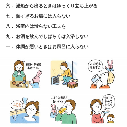
六． 湯船から出るときはゆっくり立ち上がる
七． 熱すぎるお湯には入らない
八． 浴室内は滑らない工夫を
九． お酒を飲んでしばらくは入浴しない
十． 体調が悪いときはお風呂に入らない