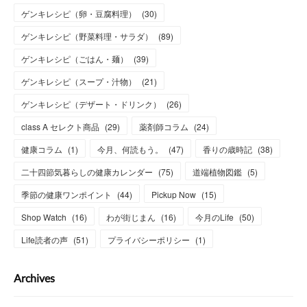
ゲンキレシピ（卵・豆腐料理）
(
30
)
ゲンキレシピ（野菜料理・サラダ）
(
89
)
ゲンキレシピ（ごはん・麺）
(
39
)
ゲンキレシピ（スープ・汁物）
(
21
)
ゲンキレシピ（デザート・ドリンク）
(
26
)
class A セレクト商品
(
29
)
薬剤師コラム
(
24
)
健康コラム
(
1
)
今月、何読もう。
(
47
)
香りの歳時記
(
38
)
二十四節気暮らしの健康カレンダー
(
75
)
道端植物図鑑
(
5
)
季節の健康ワンポイント
(
44
)
Pickup Now
(
15
)
Shop Watch
(
16
)
わが街じまん
(
16
)
今月のLife
(
50
)
Life読者の声
(
51
)
プライバシーポリシー
(
1
)
Archives