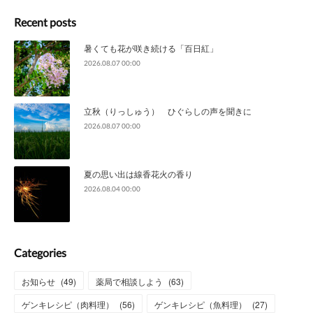
Recent posts
暑くても花が咲き続ける「百日紅」
2026.08.07 00:00
立秋（りっしゅう） ひぐらしの声を聞きに
2026.08.07 00:00
夏の思い出は線香花火の香り
2026.08.04 00:00
Categories
お知らせ
(
49
)
薬局で相談しよう
(
63
)
ゲンキレシピ（肉料理）
(
56
)
ゲンキレシピ（魚料理）
(
27
)