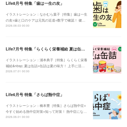
Life8月号 特集「歯は一生の友」
イラストレーション：なかむら葉子［特集］歯は一生
の友○歯と口のケアは元気の近道○数字で確認！ 健…
2026.08.03 00:00
Life7月号 特集「らくらく栄養補給 夏は缶詰」
イラストレーション：浦本典子［特集］らくらく栄養
補給&nbsp; 夏は缶詰○缶詰は夏の味方！ 上手に活…
2026.07.01 00:00
Life6月号 特集「さらば熱中症」
イラストレーション：橋本豊［特集］さらば熱中症○
今すぐ始める熱中症対策○知って対策！ 熱中症にな…
2026.06.01 00:00