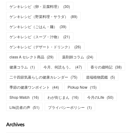
ゲンキレシピ（卵・豆腐料理）
(
30
)
ゲンキレシピ（野菜料理・サラダ）
(
89
)
ゲンキレシピ（ごはん・麺）
(
39
)
ゲンキレシピ（スープ・汁物）
(
21
)
ゲンキレシピ（デザート・ドリンク）
(
26
)
class A セレクト商品
(
29
)
薬剤師コラム
(
24
)
健康コラム
(
1
)
今月、何読もう。
(
47
)
香りの歳時記
(
38
)
二十四節気暮らしの健康カレンダー
(
75
)
道端植物図鑑
(
5
)
季節の健康ワンポイント
(
44
)
Pickup Now
(
15
)
Shop Watch
(
16
)
わが街じまん
(
16
)
今月のLife
(
50
)
Life読者の声
(
51
)
プライバシーポリシー
(
1
)
Archives