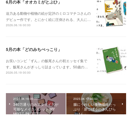
6月の本「オオカミがとぶひ」
迫力ある動物や植物の絵が定評のミロコマチコさんの
デビュー作です。とにかく絵に圧倒される、大人に…
2026.06.16 00:00
5月の本「どのみちぺっこり」
お笑いコンビ「ずん」の飯尾さんの初エッセイ集で
す。飯尾さんがぎっしり詰まっています。50歳の…
2026.05.19 00:00
2023.04.19 00:00
2023.04.17 00:00
340万通りのカスタマイズが
腸にうれしい食物繊維たっ
可能なメイクパレット MY
ぷり「新ごぼうのきんぴら
MIXED PALETTE
ごはん」