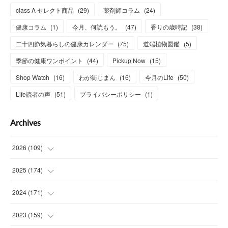
class A セレクト商品
(
29
)
薬剤師コラム
(
24
)
健康コラム
(
1
)
今月、何読もう。
(
47
)
香りの歳時記
(
38
)
二十四節気暮らしの健康カレンダー
(
75
)
道端植物図鑑
(
5
)
季節の健康ワンポイント
(
44
)
Pickup Now
(
15
)
Shop Watch
(
16
)
わが街じまん
(
16
)
今月のLife
(
50
)
Life読者の声
(
51
)
プライバシーポリシー
(
1
)
Archives
2026
(
109
)
(
7
)
2025
(
174
)
(
15
)
(
14
)
2024
(
171
)
(
15
)
(
14
)
(
13
)
2023
(
159
)