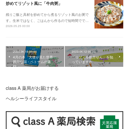
炒めてリゾット風に「牛肉粥」
残りご飯と具材を炒めてから煮るリゾット風のお粥で
す。生米ではなく、ごはんから作るので短時間でで…
2026.05.25 00:00
2023.04.18 00:00
2023.04.12 00:00
4月の本「大使が見た世界一
「リフィル処方せん」を知
親日な国・ベトナムの素
っていますか
顔」
class A 薬局がお届けする
ヘルシーライフスタイル