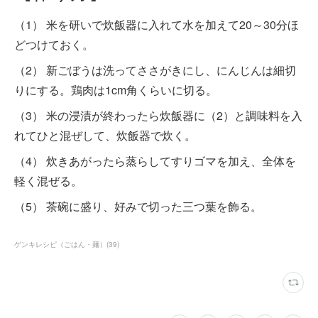
（1） 米を研いで炊飯器に入れて水を加えて20～30分ほ
どつけておく。
（2） 新ごぼうは洗ってささがきにし、にんじんは細切
りにする。鶏肉は1cm角くらいに切る。
（3） 米の浸漬が終わったら炊飯器に（2）と調味料を入
れてひと混ぜして、炊飯器で炊く。
（4） 炊きあがったら蒸らしてすりゴマを加え、全体を
軽く混ぜる。
（5） 茶碗に盛り、好みで切った三つ葉を飾る。
ゲンキレシピ（ごはん・麺）
(
39
)