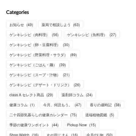
Categories
お知らせ
(
49
)
薬局で相談しよう
(
63
)
ゲンキレシピ（肉料理）
(
56
)
ゲンキレシピ（魚料理）
(
27
)
ゲンキレシピ（卵・豆腐料理）
(
30
)
ゲンキレシピ（野菜料理・サラダ）
(
89
)
ゲンキレシピ（ごはん・麺）
(
39
)
ゲンキレシピ（スープ・汁物）
(
21
)
ゲンキレシピ（デザート・ドリンク）
(
26
)
class A セレクト商品
(
29
)
薬剤師コラム
(
24
)
健康コラム
(
1
)
今月、何読もう。
(
47
)
香りの歳時記
(
38
)
二十四節気暮らしの健康カレンダー
(
75
)
道端植物図鑑
(
5
)
季節の健康ワンポイント
(
44
)
Pickup Now
(
15
)
Shop Watch
(
16
)
わが街じまん
(
16
)
今月のLife
(
50
)