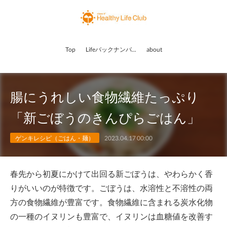
Top
Lifeバックナンバー
about
腸にうれしい食物繊維たっぷり
「新ごぼうのきんぴらごはん」
ゲンキレシピ（ごはん・麺）
2023.04.17 00:00
春先から初夏にかけて出回る新ごぼうは、やわらかく香
りがいいのが特徴です。ごぼうは、水溶性と不溶性の両
方の食物繊維が豊富です。食物繊維に含まれる炭水化物
の一種のイヌリンも豊富で、イヌリンは血糖値を改善す