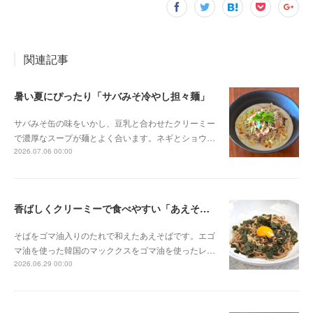
関連記事
暑い夏にぴったり「サバみそ冷やし担々麺」
サバみそ缶の味をいかし、豆乳と合わせたクリーミー
で濃厚なスープが麺とよく合います。ネギとショウ…
2026.07.06 00:00
香ばしくクリーミーで食べやすい「あえそば」
そばをゴマ油入りのたれで和えたあえそばです。エゴ
マ油を使った韓国のマッククスをゴマ油を使ったレ…
2026.06.29 00:00