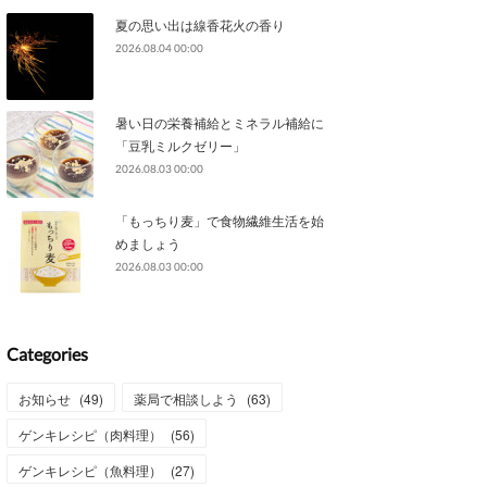
夏の思い出は線香花火の香り
2026.08.04 00:00
暑い日の栄養補給とミネラル補給に
「豆乳ミルクゼリー」
2026.08.03 00:00
「もっちり麦」で食物繊維生活を始
めましょう
2026.08.03 00:00
Categories
お知らせ
(
49
)
薬局で相談しよう
(
63
)
ゲンキレシピ（肉料理）
(
56
)
ゲンキレシピ（魚料理）
(
27
)