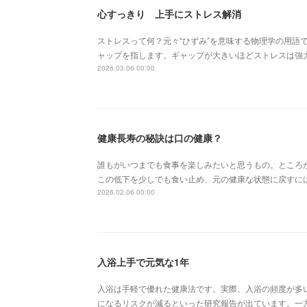
心すっきり 上手にストレス解消
ストレスって何？元々“ひずみ”を意味する物理学の用語
ャップを指します。ギャップが大きいほどストレスは強
2026.03.06 00:00
健康長寿の秘訣は口の健康？
誰もがいつまでも食事を楽しみたいと思うもの。ところ
この低下を少しでも食い止め、元の健康な状態に戻すに
2026.02.06 00:00
入浴上手で元気な1年
入浴は手軽で優れた健康法です。実際、入浴の頻度が多
になるリスクが減るといった研究報告が出ています。一