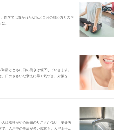
で、医学では置かれた状況と自分の対応力とのギ
大に。
が加齢とともに口の働きは低下していきます。
は、口のささいな衰えに早く気づき、対策を…
い人は脳梗塞や心疾患のリスクが低い、要介護
方で、入浴中の事故が多い現状も。入浴上手…