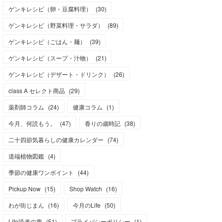
ゲンキレシピ（卵・豆腐料理）
(
30
)
ゲンキレシピ（野菜料理・サラダ）
(
89
)
ゲンキレシピ（ごはん・麺）
(
39
)
ゲンキレシピ（スープ・汁物）
(
21
)
ゲンキレシピ（デザート・ドリンク）
(
26
)
class A セレクト商品
(
29
)
薬剤師コラム
(
24
)
健康コラム
(
1
)
今月、何読もう。
(
47
)
香りの歳時記
(
38
)
二十四節気暮らしの健康カレンダー
(
74
)
道端植物図鑑
(
4
)
季節の健康ワンポイント
(
44
)
Pickup Now
(
15
)
Shop Watch
(
16
)
わが街じまん
(
16
)
今月のLife
(
50
)
Life読者の声
(
51
)
プライバシーポリシー
(
1
)