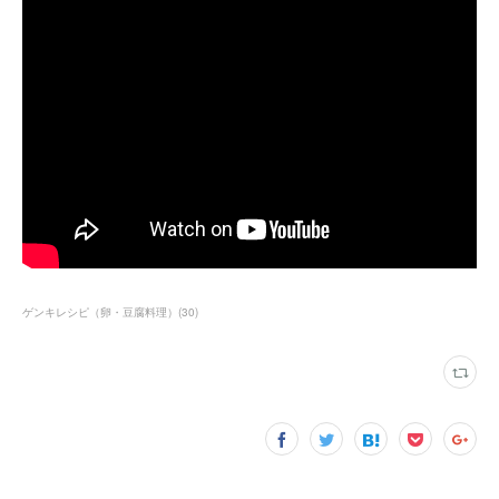
ゲンキレシピ（卵・豆腐料理）
(
30
)