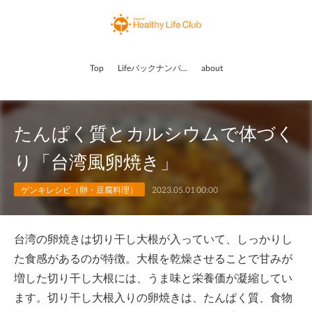
Top
Lifeバックナンバー
about
たんぱく質とカルシウムで体づく
り「台湾風卵焼き」
ゲンキレシピ（卵・豆腐料理）
2023.05.01 00:00
台湾の卵焼きは切り干し大根が入っていて、しっかりし
た食感があるのが特徴。大根を乾燥させることで甘みが
増した切り干し大根には、うま味と栄養価が凝縮してい
ます。切り干し大根入りの卵焼きは、たんぱく質、食物