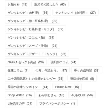
お知らせ
(
49
)
薬局で相談しよう
(
63
)
ゲンキレシピ（肉料理）
(
56
)
ゲンキレシピ（魚料理）
(
27
)
ゲンキレシピ（卵・豆腐料理）
(
30
)
ゲンキレシピ（野菜料理・サラダ）
(
89
)
ゲンキレシピ（ごはん・麺）
(
39
)
ゲンキレシピ（スープ・汁物）
(
21
)
ゲンキレシピ（デザート・ドリンク）
(
26
)
class A セレクト商品
(
29
)
薬剤師コラム
(
24
)
健康コラム
(
1
)
今月、何読もう。
(
47
)
香りの歳時記
(
38
)
二十四節気暮らしの健康カレンダー
(
75
)
道端植物図鑑
(
5
)
季節の健康ワンポイント
(
44
)
Pickup Now
(
15
)
Shop Watch
(
16
)
わが街じまん
(
16
)
今月のLife
(
50
)
Life読者の声
(
51
)
プライバシーポリシー
(
1
)