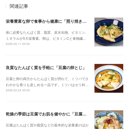
関連記事
栄養豊富な卵で食事から健康に「照り焼き卵」
体に必要なたんぱく質、脂質、炭水化物、ビタミン、
ミネラルが5大栄養素。卵は、ビタミンCと食物繊…
2026.05.11 00:00
良質なたんぱく質を手軽に「豆腐の卵とじ」
豆腐と卵の両方からたんぱく質が摂れて、ミツバでさ
わやかな香りも楽しめる一品です。ミツバはセリ科…
2026.02.24 00:00
乾燥の季節は豆腐でお肌を健やかに「豆腐とカニカマのスープ煮」
豆腐はたんぱく質や脂質などの基本的な栄養素のほか