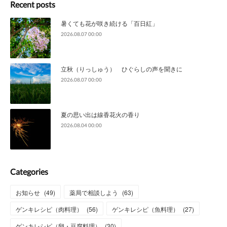
Recent posts
暑くても花が咲き続ける「百日紅」
2026.08.07 00:00
立秋（りっしゅう） ひぐらしの声を聞きに
2026.08.07 00:00
夏の思い出は線香花火の香り
2026.08.04 00:00
Categories
お知らせ
(
49
)
薬局で相談しよう
(
63
)
ゲンキレシピ（肉料理）
(
56
)
ゲンキレシピ（魚料理）
(
27
)
ゲンキレシピ（卵・豆腐料理）
(
30
)