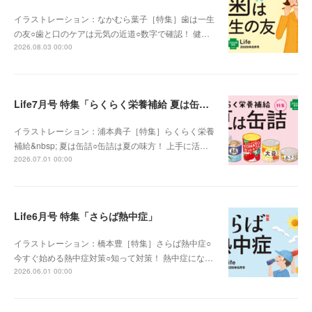
イラストレーション：なかむら葉子［特集］歯は一生
の友○歯と口のケアは元気の近道○数字で確認！ 健…
2026.08.03 00:00
Life7月号 特集「らくらく栄養補給 夏は缶詰」
イラストレーション：浦本典子［特集］らくらく栄養
補給&nbsp; 夏は缶詰○缶詰は夏の味方！ 上手に活…
2026.07.01 00:00
Life6月号 特集「さらば熱中症」
イラストレーション：橋本豊［特集］さらば熱中症○
今すぐ始める熱中症対策○知って対策！ 熱中症にな…
2026.06.01 00:00