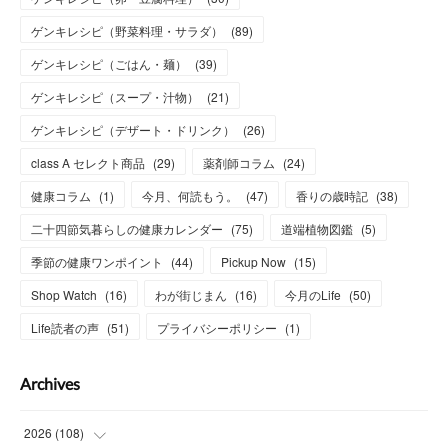
ゲンキレシピ（野菜料理・サラダ）
(
89
)
ゲンキレシピ（ごはん・麺）
(
39
)
ゲンキレシピ（スープ・汁物）
(
21
)
ゲンキレシピ（デザート・ドリンク）
(
26
)
class A セレクト商品
(
29
)
薬剤師コラム
(
24
)
健康コラム
(
1
)
今月、何読もう。
(
47
)
香りの歳時記
(
38
)
二十四節気暮らしの健康カレンダー
(
75
)
道端植物図鑑
(
5
)
季節の健康ワンポイント
(
44
)
Pickup Now
(
15
)
Shop Watch
(
16
)
わが街じまん
(
16
)
今月のLife
(
50
)
Life読者の声
(
51
)
プライバシーポリシー
(
1
)
Archives
2026
(
108
)