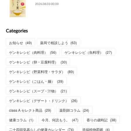
2026.08.03 00:00
Categories
お知らせ
(
49
)
薬局で相談しよう
(
63
)
ゲンキレシピ（肉料理）
(
56
)
ゲンキレシピ（魚料理）
(
27
)
ゲンキレシピ（卵・豆腐料理）
(
30
)
ゲンキレシピ（野菜料理・サラダ）
(
89
)
ゲンキレシピ（ごはん・麺）
(
39
)
ゲンキレシピ（スープ・汁物）
(
21
)
ゲンキレシピ（デザート・ドリンク）
(
26
)
class A セレクト商品
(
29
)
薬剤師コラム
(
24
)
健康コラム
(
1
)
今月、何読もう。
(
47
)
香りの歳時記
(
38
)
二十四節気暮らしの健康カレンダー
(
74
)
道端植物図鑑
(
4
)