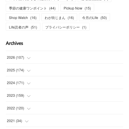
季節の健康ワンポイント
(
44
)
Pickup Now
(
15
)
Shop Watch
(
16
)
わが街じまん
(
16
)
今月のLife
(
50
)
Life読者の声
(
51
)
プライバシーポリシー
(
1
)
Archives
2026
(
107
)
(
4
)
2025
(
174
)
(
15
)
(
14
)
2024
(
171
)
(
15
)
(
14
)
(
13
)
2023
(
159
)
(
13
)
(
15
)
(
13
)
(
14
)
2022
(
120
)
(
16
)
(
15
)
(
15
)
(
14
)
(
14
)
2021
(
34
)