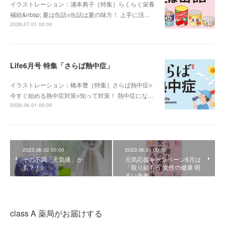
イラストレーション：浦本典子［特集］らくらく栄養
補給&nbsp; 夏は缶詰○缶詰は夏の味方！ 上手に活…
2026.07.01 00:00
Life6月号 特集「さらば熱中症」
イラストレーション：橋本豊［特集］さらば熱中症○
今すぐ始める熱中症対策○知って対策！ 熱中症にな…
2026.06.01 00:00
2023.06.02 00:00
2023.06.01 00:00
その不調「天気痛」か
元気応援キャンペーン6月は
も？！
「取り組もう 女性の健康 明
るい未来」
class A 薬局がお届けする