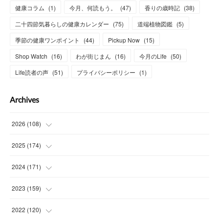
健康コラム
(
1
)
今月、何読もう。
(
47
)
香りの歳時記
(
38
)
二十四節気暮らしの健康カレンダー
(
75
)
道端植物図鑑
(
5
)
季節の健康ワンポイント
(
44
)
Pickup Now
(
15
)
Shop Watch
(
16
)
わが街じまん
(
16
)
今月のLife
(
50
)
Life読者の声
(
51
)
プライバシーポリシー
(
1
)
Archives
2026
(
108
)
(
6
)
2025
(
174
)
(
15
)
(
14
)
2024
(
171
)
(
15
)
(
14
)
(
13
)
2023
(
159
)
(
13
)
(
15
)
(
13
)
(
14
)
2022
(
120
)