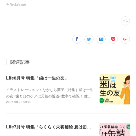
今月のLife
(
50
)
関連記事
Life8月号 特集「歯は一生の友」
イラストレーション：なかむら葉子［特集］歯は一生
の友○歯と口のケアは元気の近道○数字で確認！ 健…
2026.08.03 00:00
Life7月号 特集「らくらく栄養補給 夏は缶詰」