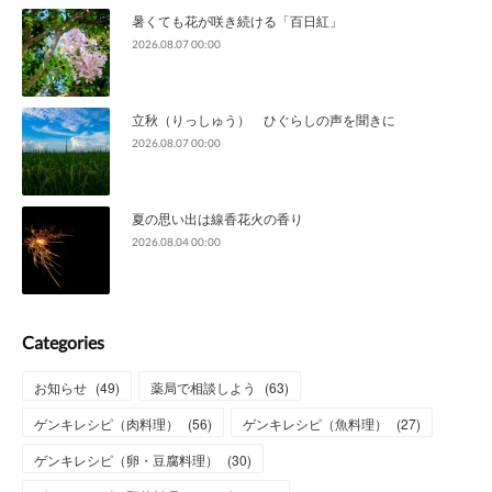
暑くても花が咲き続ける「百日紅」
2026.08.07 00:00
立秋（りっしゅう） ひぐらしの声を聞きに
2026.08.07 00:00
夏の思い出は線香花火の香り
2026.08.04 00:00
Categories
お知らせ
(
49
)
薬局で相談しよう
(
63
)
ゲンキレシピ（肉料理）
(
56
)
ゲンキレシピ（魚料理）
(
27
)
ゲンキレシピ（卵・豆腐料理）
(
30
)