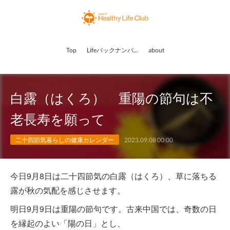
Top
Lifeバックナンバー
about
白露（はくろ） 重陽の節句は不
老長寿を願って
二十四節気暮らしの健康カレンダー
2023.09.08 00:00
今日9月8日は二十四節気の白露（はくろ）、草に落ちる
露が秋の気配を感じさせます。
明日9月9日は重陽の節句です。古来中国では、奇数の日
を縁起のよい「陽の日」とし、