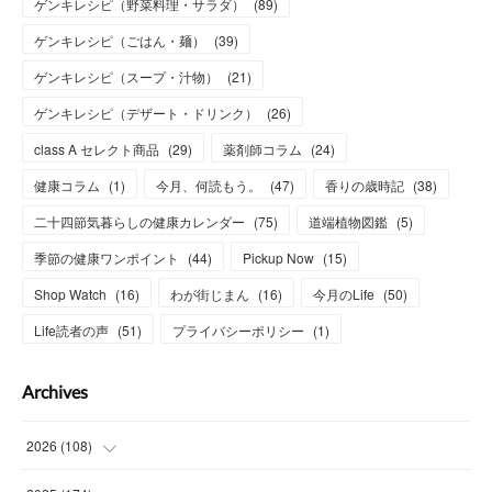
ゲンキレシピ（野菜料理・サラダ）
(
89
)
ゲンキレシピ（ごはん・麺）
(
39
)
ゲンキレシピ（スープ・汁物）
(
21
)
ゲンキレシピ（デザート・ドリンク）
(
26
)
class A セレクト商品
(
29
)
薬剤師コラム
(
24
)
健康コラム
(
1
)
今月、何読もう。
(
47
)
香りの歳時記
(
38
)
二十四節気暮らしの健康カレンダー
(
75
)
道端植物図鑑
(
5
)
季節の健康ワンポイント
(
44
)
Pickup Now
(
15
)
Shop Watch
(
16
)
わが街じまん
(
16
)
今月のLife
(
50
)
Life読者の声
(
51
)
プライバシーポリシー
(
1
)
Archives
2026
(
108
)