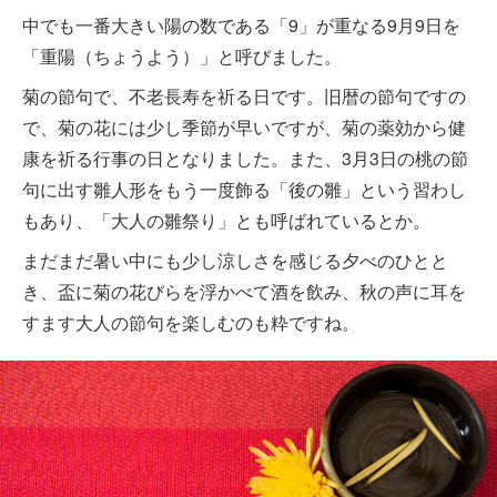
中でも一番大きい陽の数である「9」が重なる9月9日を
「重陽（ちょうよう）」と呼びました。
菊の節句で、不老長寿を祈る日です。旧暦の節句ですの
で、菊の花には少し季節が早いですが、菊の薬効から健
康を祈る行事の日となりました。また、3月3日の桃の節
句に出す雛人形をもう一度飾る「後の雛」という習わし
もあり、「大人の雛祭り」とも呼ばれているとか。
まだまだ暑い中にも少し涼しさを感じる夕べのひとと
き、盃に菊の花びらを浮かべて酒を飲み、秋の声に耳を
すます大人の節句を楽しむのも粋ですね。