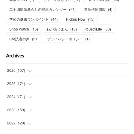
二十四節気暮らしの健康カレンダー
(
74
)
道端植物図鑑
(
4
)
季節の健康ワンポイント
(
44
)
Pickup Now
(
15
)
Shop Watch
(
16
)
わが街じまん
(
16
)
今月のLife
(
50
)
Life読者の声
(
51
)
プライバシーポリシー
(
1
)
Archives
2026
(
107
)
(
4
)
2025
(
174
)
(
15
)
(
14
)
2024
(
171
)
(
15
)
(
14
)
(
13
)
2023
(
159
)
(
13
)
(
15
)
(
13
)
(
14
)
2022
(
120
)
(
16
)
(
15
)