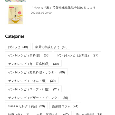
「もっちり麦」で食物繊維生活を始めましょう
2026.08.03 00:00
Categories
お知らせ
(
49
)
薬局で相談しよう
(
63
)
ゲンキレシピ（肉料理）
(
56
)
ゲンキレシピ（魚料理）
(
27
)
ゲンキレシピ（卵・豆腐料理）
(
30
)
ゲンキレシピ（野菜料理・サラダ）
(
89
)
ゲンキレシピ（ごはん・麺）
(
39
)
ゲンキレシピ（スープ・汁物）
(
21
)
ゲンキレシピ（デザート・ドリンク）
(
26
)
class A セレクト商品
(
29
)
薬剤師コラム
(
24
)
健康コラム
(
1
)
今月、何読もう。
(
47
)
香りの歳時記
(
38
)