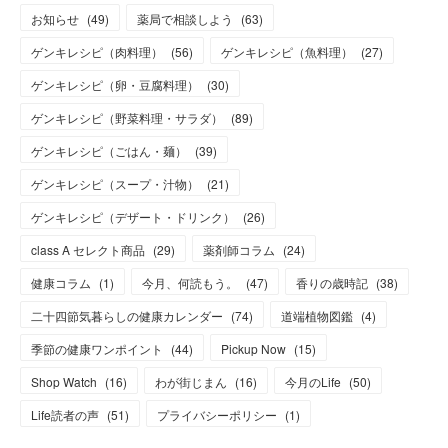
お知らせ
(
49
)
薬局で相談しよう
(
63
)
ゲンキレシピ（肉料理）
(
56
)
ゲンキレシピ（魚料理）
(
27
)
ゲンキレシピ（卵・豆腐料理）
(
30
)
ゲンキレシピ（野菜料理・サラダ）
(
89
)
ゲンキレシピ（ごはん・麺）
(
39
)
ゲンキレシピ（スープ・汁物）
(
21
)
ゲンキレシピ（デザート・ドリンク）
(
26
)
class A セレクト商品
(
29
)
薬剤師コラム
(
24
)
健康コラム
(
1
)
今月、何読もう。
(
47
)
香りの歳時記
(
38
)
二十四節気暮らしの健康カレンダー
(
74
)
道端植物図鑑
(
4
)
季節の健康ワンポイント
(
44
)
Pickup Now
(
15
)
Shop Watch
(
16
)
わが街じまん
(
16
)
今月のLife
(
50
)
Life読者の声
(
51
)
プライバシーポリシー
(
1
)