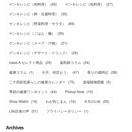
ゲンキレシピ（肉料理）
(
56
)
ゲンキレシピ（魚料理）
(
27
)
ゲンキレシピ（卵・豆腐料理）
(
30
)
ゲンキレシピ（野菜料理・サラダ）
(
89
)
ゲンキレシピ（ごはん・麺）
(
39
)
ゲンキレシピ（スープ・汁物）
(
21
)
ゲンキレシピ（デザート・ドリンク）
(
26
)
class A セレクト商品
(
29
)
薬剤師コラム
(
24
)
健康コラム
(
1
)
今月、何読もう。
(
47
)
香りの歳時記
(
38
)
二十四節気暮らしの健康カレンダー
(
75
)
道端植物図鑑
(
5
)
季節の健康ワンポイント
(
44
)
Pickup Now
(
15
)
Shop Watch
(
16
)
わが街じまん
(
16
)
今月のLife
(
50
)
Life読者の声
(
51
)
プライバシーポリシー
(
1
)
Archives