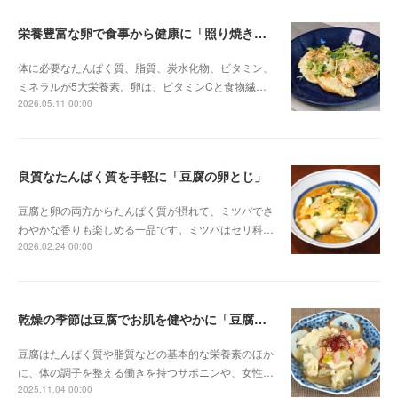
栄養豊富な卵で食事から健康に「照り焼き卵」
体に必要なたんぱく質、脂質、炭水化物、ビタミン、
ミネラルが5大栄養素。卵は、ビタミンCと食物繊…
2026.05.11 00:00
良質なたんぱく質を手軽に「豆腐の卵とじ」
豆腐と卵の両方からたんぱく質が摂れて、ミツバでさ
わやかな香りも楽しめる一品です。ミツバはセリ科…
2026.02.24 00:00
乾燥の季節は豆腐でお肌を健やかに「豆腐とカニカマのスープ煮」
豆腐はたんぱく質や脂質などの基本的な栄養素のほか
に、体の調子を整える働きを持つサポニンや、女性…
2025.11.04 00:00