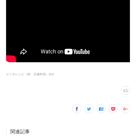
ゲンキレシピ（卵・豆腐料理）
(
30
)
関連記事