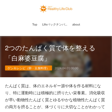
Top
Lifeバックナンバー
about
2つのたんぱく質で体を整える
「白麻婆豆腐」
ゲンキレシピ（卵・豆腐料理）
2024.04.01 00:00
たんぱく質は、体のエネルギー源や体を作る材料にな
り、特に運動時には積極的に摂りたい栄養素。消化吸収
が早い動物性たんぱく質とゆるやかな植物性たんぱく質
の両方を摂ることが、体づくりに大切なことがわかって