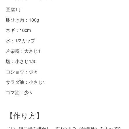
豆腐1丁
豚ひき肉：100g
ネギ：10cm
水：1/2カップ
片栗粉：大さじ1
塩：小さじ1/3
コショウ：少々
サラダ油：小さじ1
ゴマ油：少々
【作り方】
（1） 鍋に湯を沸かし、塩1つまみ（分量外）を入れて2