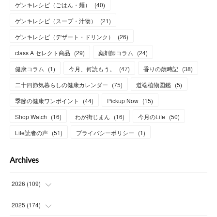
ゲンキレシピ（ごはん・麺）
(
40
)
ゲンキレシピ（スープ・汁物）
(
21
)
ゲンキレシピ（デザート・ドリンク）
(
26
)
class A セレクト商品
(
29
)
薬剤師コラム
(
24
)
健康コラム
(
1
)
今月、何読もう。
(
47
)
香りの歳時記
(
38
)
二十四節気暮らしの健康カレンダー
(
75
)
道端植物図鑑
(
5
)
季節の健康ワンポイント
(
44
)
Pickup Now
(
15
)
Shop Watch
(
16
)
わが街じまん
(
16
)
今月のLife
(
50
)
Life読者の声
(
51
)
プライバシーポリシー
(
1
)
Archives
2026
(
109
)
(
7
)
2025
(
174
)