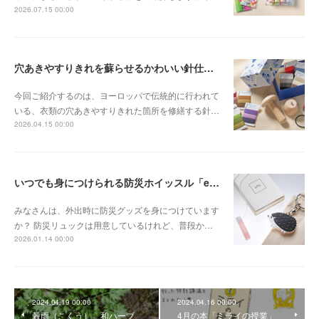
2026.07.15 00:00
穴あきやすりきれを蘇らせるかわいい針仕事「ダーニング」
今回ご紹介するのは、ヨーロッパで伝統的に行われて
いる、衣類の穴あきやすりきれた箇所を修繕する針…
2026.04.15 00:00
いつでも身につけられる防災ホイッスル「effe」
みなさんは、外出時に防災グッズを身につけています
か？ 防災リュックは用意しているけれど、普段か…
2026.01.14 00:00
2024.04.19 00:00
2024.04.16 00:00
穀雨（こくう） 和ハーブ
4月の本「ミライの授業」