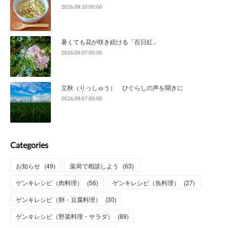
2026.08.10 00:00
暑くても花が咲き続ける「百日紅」
2026.08.07 00:00
立秋（りっしゅう） ひぐらしの声を聞きに
2026.08.07 00:00
Categories
お知らせ
(
49
)
薬局で相談しよう
(
63
)
ゲンキレシピ（肉料理）
(
56
)
ゲンキレシピ（魚料理）
(
27
)
ゲンキレシピ（卵・豆腐料理）
(
30
)
ゲンキレシピ（野菜料理・サラダ）
(
89
)