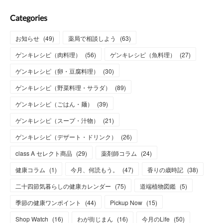
Categories
お知らせ
(
49
)
薬局で相談しよう
(
63
)
ゲンキレシピ（肉料理）
(
56
)
ゲンキレシピ（魚料理）
(
27
)
ゲンキレシピ（卵・豆腐料理）
(
30
)
ゲンキレシピ（野菜料理・サラダ）
(
89
)
ゲンキレシピ（ごはん・麺）
(
39
)
ゲンキレシピ（スープ・汁物）
(
21
)
ゲンキレシピ（デザート・ドリンク）
(
26
)
class A セレクト商品
(
29
)
薬剤師コラム
(
24
)
健康コラム
(
1
)
今月、何読もう。
(
47
)
香りの歳時記
(
38
)
二十四節気暮らしの健康カレンダー
(
75
)
道端植物図鑑
(
5
)
季節の健康ワンポイント
(
44
)
Pickup Now
(
15
)
Shop Watch
(
16
)
わが街じまん
(
16
)
今月のLife
(
50
)