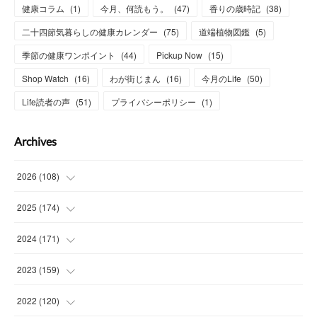
健康コラム
(
1
)
今月、何読もう。
(
47
)
香りの歳時記
(
38
)
二十四節気暮らしの健康カレンダー
(
75
)
道端植物図鑑
(
5
)
季節の健康ワンポイント
(
44
)
Pickup Now
(
15
)
Shop Watch
(
16
)
わが街じまん
(
16
)
今月のLife
(
50
)
Life読者の声
(
51
)
プライバシーポリシー
(
1
)
Archives
2026
(
108
)
(
6
)
2025
(
174
)
(
15
)
(
14
)
2024
(
171
)
(
15
)
(
14
)
(
13
)
2023
(
159
)
(
13
)
(
15
)
(
13
)
(
14
)
2022
(
120
)