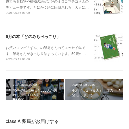
迫力ある動物や植物の絵が定評のミロコマチコさんの
デビュー作です。とにかく絵に圧倒される、大人に…
2026.06.16 00:00
5月の本「どのみちぺっこり」
お笑いコンビ「ずん」の飯尾さんの初エッセイ集で
す。飯尾さんがぎっしり詰まっています。50歳の…
2026.05.19 00:00
2024.05.22 00:00
2024.05.20 00:00
15坪の店に毎日1,500人が訪
小満（しょうまん） 畑の
れる〈BEER & CAFE
薬 らっきょう
BERG〉
class A 薬局がお届けする