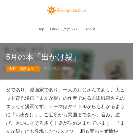
Top
Lifeバックナンバー
about
5月の本「出かけ親」
今月、何読もう。
2024.05.21 00:00
父であり、漫画家であり、一人のおじさんであり、大ヒ
ット育児漫画『まんが親』の作者である吉田戦車さんの
エッセイ漫画です。テーマはタイトルからもわかるよう
に「お出かけ」。ご近所から異国まで食べ、呑み、遊
び、大いにそぞろ歩く！姿が詰め込まれています。『ま
んが親』にも登場した“ムスメ”と、相も変わらず愉快