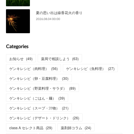
夏の思い出は線香花火の香り
2026.08.04 00:00
Categories
お知らせ
(
49
)
薬局で相談しよう
(
63
)
ゲンキレシピ（肉料理）
(
56
)
ゲンキレシピ（魚料理）
(
27
)
ゲンキレシピ（卵・豆腐料理）
(
30
)
ゲンキレシピ（野菜料理・サラダ）
(
89
)
ゲンキレシピ（ごはん・麺）
(
39
)
ゲンキレシピ（スープ・汁物）
(
21
)
ゲンキレシピ（デザート・ドリンク）
(
26
)
class A セレクト商品
(
29
)
薬剤師コラム
(
24
)