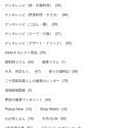
ゲンキレシピ（卵・豆腐料理）
(
30
)
ゲンキレシピ（野菜料理・サラダ）
(
89
)
ゲンキレシピ（ごはん・麺）
(
39
)
ゲンキレシピ（スープ・汁物）
(
21
)
ゲンキレシピ（デザート・ドリンク）
(
26
)
class A セレクト商品
(
29
)
薬剤師コラム
(
24
)
健康コラム
(
1
)
今月、何読もう。
(
47
)
香りの歳時記
(
38
)
二十四節気暮らしの健康カレンダー
(
75
)
道端植物図鑑
(
5
)
季節の健康ワンポイント
(
44
)
Pickup Now
(
15
)
Shop Watch
(
16
)
わが街じまん
(
16
)
今月のLife
(
50
)
Life読者の声
(
51
)
プライバシーポリシー
(
1
)