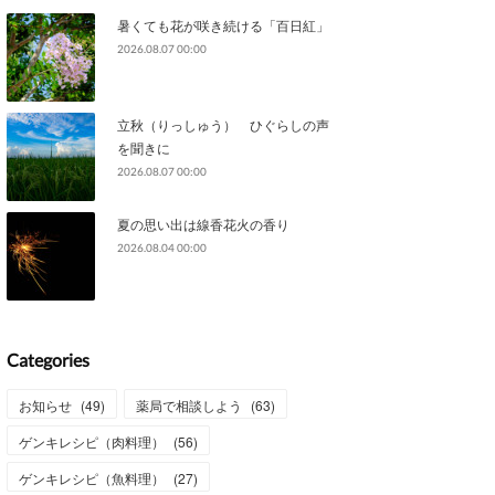
暑くても花が咲き続ける「百日紅」
2026.08.07 00:00
立秋（りっしゅう） ひぐらしの声
を聞きに
2026.08.07 00:00
夏の思い出は線香花火の香り
2026.08.04 00:00
Categories
お知らせ
(
49
)
薬局で相談しよう
(
63
)
ゲンキレシピ（肉料理）
(
56
)
ゲンキレシピ（魚料理）
(
27
)