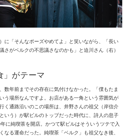
）に「そんなポーズやめてよ」と笑いながら、「長い
議さがベルクの不思議さなのかも」と迫川さん（右）
食」がテーマ
、数年前までその存在に気付けなかった。「僕もたま
いう場所なんですよ。お店がある一角という雰囲気が
行く通路沿いのこの場所は、井野さんの祖父（岸信介
という）が駅ビルのトップだった時代に、詩人の息子
70年に純喫茶を開店。かつて駅ビルはそういうツテで入
くなる運命だった。純喫茶「ベルク」も祖父なき後、