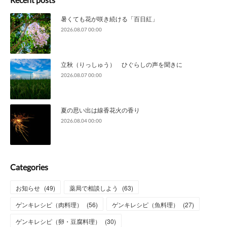
暑くても花が咲き続ける「百日紅」
2026.08.07 00:00
立秋（りっしゅう） ひぐらしの声を聞きに
2026.08.07 00:00
夏の思い出は線香花火の香り
2026.08.04 00:00
Categories
お知らせ
(
49
)
薬局で相談しよう
(
63
)
ゲンキレシピ（肉料理）
(
56
)
ゲンキレシピ（魚料理）
(
27
)
ゲンキレシピ（卵・豆腐料理）
(
30
)