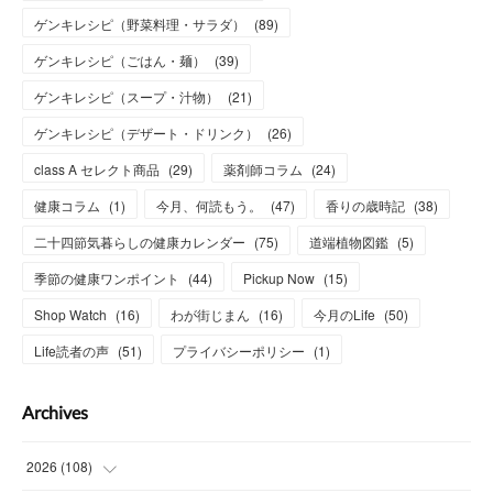
ゲンキレシピ（野菜料理・サラダ）
(
89
)
ゲンキレシピ（ごはん・麺）
(
39
)
ゲンキレシピ（スープ・汁物）
(
21
)
ゲンキレシピ（デザート・ドリンク）
(
26
)
class A セレクト商品
(
29
)
薬剤師コラム
(
24
)
健康コラム
(
1
)
今月、何読もう。
(
47
)
香りの歳時記
(
38
)
二十四節気暮らしの健康カレンダー
(
75
)
道端植物図鑑
(
5
)
季節の健康ワンポイント
(
44
)
Pickup Now
(
15
)
Shop Watch
(
16
)
わが街じまん
(
16
)
今月のLife
(
50
)
Life読者の声
(
51
)
プライバシーポリシー
(
1
)
Archives
2026
(
108
)