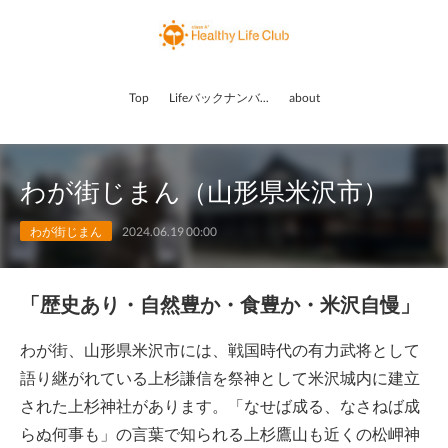
Top
Lifeバックナンバー
about
わが街じまん（山形県米沢市）
わが街じまん
2024.06.19 00:00
「歴史あり・自然豊か・食豊か・米沢自慢」
わが街、山形県米沢市には、戦国時代の有力武将として
語り継がれている上杉謙信を祭神として米沢城内に建立
された上杉神社があります。「なせば成る、なさねば成
らぬ何事も」の言葉で知られる上杉鷹山も近くの松岬神