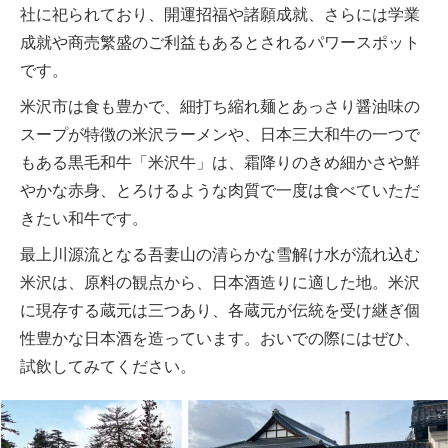
社に祀られており、開運招福や諸願成就、さらには学業
成就や商売繁盛のご利益もあるとされるパワースポット
です。
米沢市は食も豊かで、細打ち縮れ麺とあっさり醤油味の
スープが特徴の米沢ラーメンや、日本三大和牛の一つで
もある黒毛和牛「米沢牛」は、霜降りのきめ細かさや鮮
やかな赤身、とろけるような肉質で一度は食べていただ
きたい和牛です。
最上川源流となる吾妻山の清らかな雪解け水が流れ込む
米沢は、原料の観点から、日本酒造りに適した地。米沢
に現存する蔵元は三つあり、各蔵元が伝統を受け継ぎ個
性豊かな日本酒を造っています。おいでの際にはぜひ、
試飲してみてください。