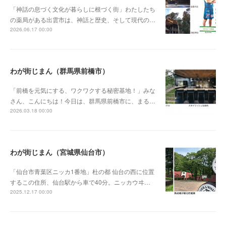
「神話の息づく文化が暮らしに根づく街」わたしたち
の薬局がある出雲市は、神話と歴史、そして現代の…
2026.06.17 00:00
わが街じまん（群馬県前橋市）
「前橋を元気にする、ワクワクする秘密基地！」みな
さん、こんにちは！今日は、群馬県前橋市に、まる…
2026.03.18 00:00
わが街じまん（宮城県仙台市）
「仙台市青葉区ニッカ1番地」杜の都 仙台の西に位置
するこの住所、仙台駅から車で40分。ニッカウヰ…
2025.12.17 00:00