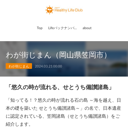
Top
Lifeバックナンバー
about
わが街じまん（岡山県笠岡市）
わが街じまん
2024.03.21 00:00
「悠久の時が流れる、せとうち備讃諸島」
「知ってる！？悠久の時が流れる石の島 ～海を越え、日
本の礎を築いた せとうち備讃諸島～」の名で、日本遺産
に認定されている、笠岡諸島（せとうち備讃諸島）をご
紹介します。