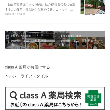
「仙台市青葉区ニッカ1番地」杜の都 仙台の西に位置
するこの住所、仙台駅から車で40分。ニッカウヰ…
2025.12.17 00:00
2024.06.19 00:00
2023.12.20 00:00
わが街じまん（山形県米沢
わが街じまん（石川県金沢
市）
市）
class A 薬局がお届けする
ヘルシーライフスタイル