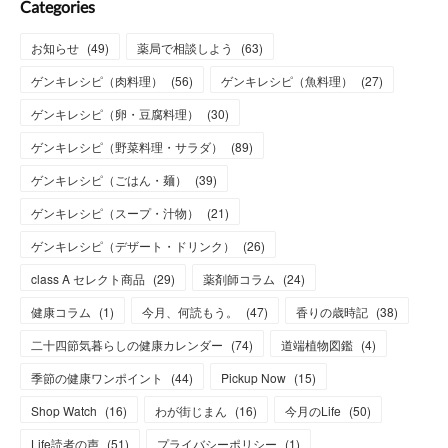
Categories
お知らせ
(
49
)
薬局で相談しよう
(
63
)
ゲンキレシピ（肉料理）
(
56
)
ゲンキレシピ（魚料理）
(
27
)
ゲンキレシピ（卵・豆腐料理）
(
30
)
ゲンキレシピ（野菜料理・サラダ）
(
89
)
ゲンキレシピ（ごはん・麺）
(
39
)
ゲンキレシピ（スープ・汁物）
(
21
)
ゲンキレシピ（デザート・ドリンク）
(
26
)
class A セレクト商品
(
29
)
薬剤師コラム
(
24
)
健康コラム
(
1
)
今月、何読もう。
(
47
)
香りの歳時記
(
38
)
二十四節気暮らしの健康カレンダー
(
74
)
道端植物図鑑
(
4
)
季節の健康ワンポイント
(
44
)
Pickup Now
(
15
)
Shop Watch
(
16
)
わが街じまん
(
16
)
今月のLife
(
50
)
Life読者の声
(
51
)
プライバシーポリシー
(
1
)