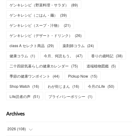
ゲンキレシピ（野菜料理・サラダ）
(
89
)
ゲンキレシピ（ごはん・麺）
(
39
)
ゲンキレシピ（スープ・汁物）
(
21
)
ゲンキレシピ（デザート・ドリンク）
(
26
)
class A セレクト商品
(
29
)
薬剤師コラム
(
24
)
健康コラム
(
1
)
今月、何読もう。
(
47
)
香りの歳時記
(
38
)
二十四節気暮らしの健康カレンダー
(
75
)
道端植物図鑑
(
5
)
季節の健康ワンポイント
(
44
)
Pickup Now
(
15
)
Shop Watch
(
16
)
わが街じまん
(
16
)
今月のLife
(
50
)
Life読者の声
(
51
)
プライバシーポリシー
(
1
)
Archives
2026
(
108
)