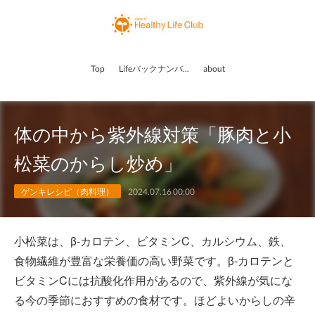
Top
Lifeバックナンバー
about
体の中から紫外線対策「豚肉と小
松菜のからし炒め」
ゲンキレシピ（肉料理）
2024.07.16 00:00
小松菜は、β-カロテン、ビタミンC、カルシウム、鉄、
食物繊維が豊富な栄養価の高い野菜です。β-カロテンと
ビタミンCには抗酸化作用があるので、紫外線が気にな
る今の季節におすすめの食材です。ほどよいからしの辛