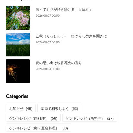
暑くても花が咲き続ける「百日紅」
2026.08.07 00:00
立秋（りっしゅう） ひぐらしの声を聞きに
2026.08.07 00:00
夏の思い出は線香花火の香り
2026.08.04 00:00
Categories
お知らせ
(
49
)
薬局で相談しよう
(
63
)
ゲンキレシピ（肉料理）
(
56
)
ゲンキレシピ（魚料理）
(
27
)
ゲンキレシピ（卵・豆腐料理）
(
30
)