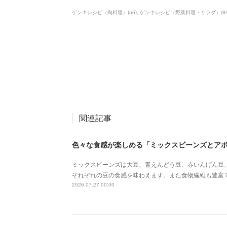
ゲンキレシピ（肉料理）
(
56
)
ゲンキレシピ（野菜料理・サラダ）
(
8
関連記事
色々な食感が楽しめる「ミックスビーンズとア
ミックスビーンズは大豆、青えんどう豆、赤いんげん豆
それぞれの豆の食感を味わえます。また食物繊維も豊富
2026.07.27 00:00