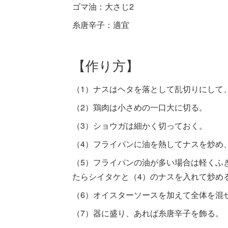
ゴマ油：大さじ2
糸唐辛子：適宜
【作り方】
（1）ナスはヘタを落として乱切りにして
（2）鶏肉は小さめの一口大に切る。
（3）ショウガは細かく切っておく。
（4）フライパンに油を熱してナスを炒め
（5）フライパンの油が多い場合は軽くふ
たらシイタケと（4）のナスを入れて炒め
（6）オイスターソースを加えて全体を混
（7）器に盛り、あれば糸唐辛子を飾る。