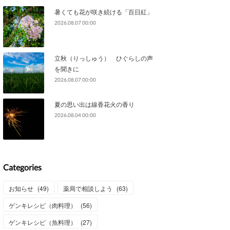
暑くても花が咲き続ける「百日紅」
2026.08.07 00:00
立秋（りっしゅう） ひぐらしの声
を聞きに
2026.08.07 00:00
夏の思い出は線香花火の香り
2026.08.04 00:00
Categories
お知らせ
(
49
)
薬局で相談しよう
(
63
)
ゲンキレシピ（肉料理）
(
56
)
ゲンキレシピ（魚料理）
(
27
)