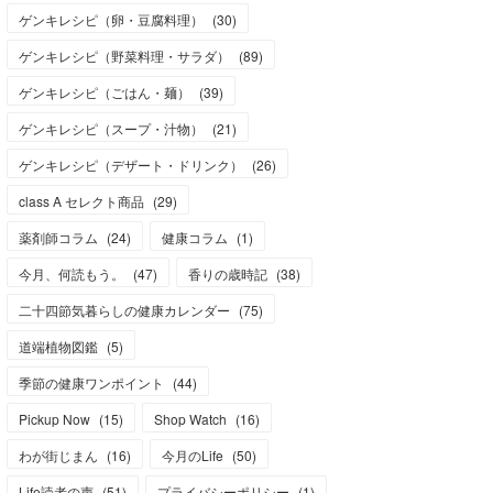
ゲンキレシピ（卵・豆腐料理）
(
30
)
ゲンキレシピ（野菜料理・サラダ）
(
89
)
ゲンキレシピ（ごはん・麺）
(
39
)
ゲンキレシピ（スープ・汁物）
(
21
)
ゲンキレシピ（デザート・ドリンク）
(
26
)
class A セレクト商品
(
29
)
薬剤師コラム
(
24
)
健康コラム
(
1
)
今月、何読もう。
(
47
)
香りの歳時記
(
38
)
二十四節気暮らしの健康カレンダー
(
75
)
道端植物図鑑
(
5
)
季節の健康ワンポイント
(
44
)
Pickup Now
(
15
)
Shop Watch
(
16
)
わが街じまん
(
16
)
今月のLife
(
50
)
Life読者の声
(
51
)
プライバシーポリシー
(
1
)