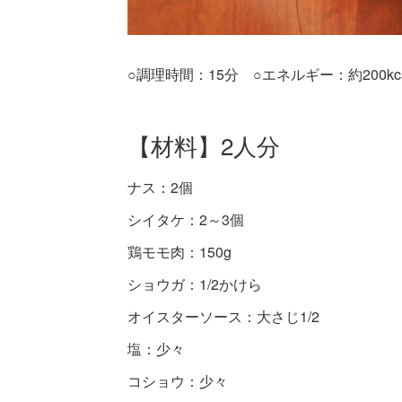
○調理時間：15分 ○エネルギー：約200kca
【材料】2人分
ナス：2個
シイタケ：2～3個
鶏モモ肉：150g
ショウガ：1/2かけら
オイスターソース：大さじ1/2
塩：少々
コショウ：少々