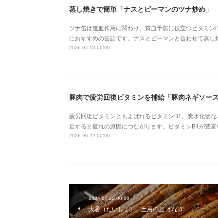
蒸し焼きで簡単「ナスとピーマンのツナ炒め」
ツナ缶は造血作用に関わり、貧血予防に役立つビタミンB
におすすめの缶詰です。ナスとピーマンと合わせて蒸し
2026.07.13 00:00
豚肉で疲労回復ビタミンを補給「豚肉ネギソー
疲労回復ビタミンともよばれるビタミンB1。炭水化物
足すると疲れの原因につながります。ビタミンB1が豊
2026.06.22 00:00
2024.07.22 00:00
大暑（たいしょ） 土用の丑 うなぎ