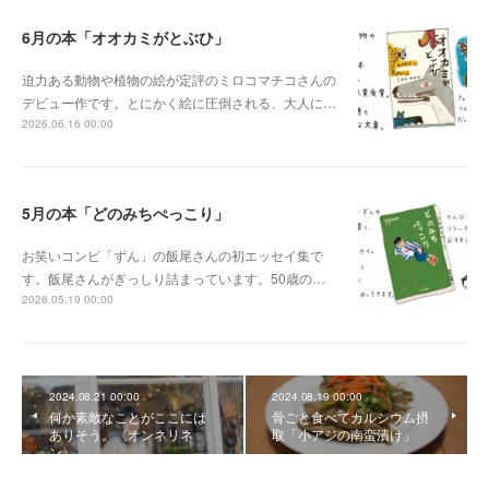
6月の本「オオカミがとぶひ」
迫力ある動物や植物の絵が定評のミロコマチコさんの
デビュー作です。とにかく絵に圧倒される、大人に…
2026.06.16 00:00
5月の本「どのみちぺっこり」
お笑いコンビ「ずん」の飯尾さんの初エッセイ集で
す。飯尾さんがぎっしり詰まっています。50歳の…
2026.05.19 00:00
2024.08.21 00:00
2024.08.19 00:00
何か素敵なことがここには
骨ごと食べてカルシウム摂
ありそう。〈オンネリネ
取「小アジの南蛮漬け」
ン〉