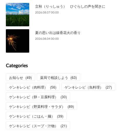
立秋（りっしゅう） ひぐらしの声を聞きに
2026.08.07 00:00
夏の思い出は線香花火の香り
2026.08.04 00:00
Categories
お知らせ
(
49
)
薬局で相談しよう
(
63
)
ゲンキレシピ（肉料理）
(
56
)
ゲンキレシピ（魚料理）
(
27
)
ゲンキレシピ（卵・豆腐料理）
(
30
)
ゲンキレシピ（野菜料理・サラダ）
(
89
)
ゲンキレシピ（ごはん・麺）
(
39
)
ゲンキレシピ（スープ・汁物）
(
21
)