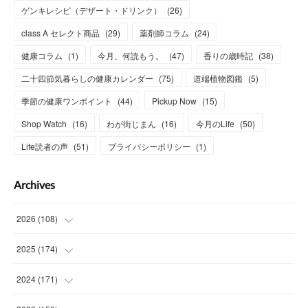
ゲンキレシピ（デザート・ドリンク）
(
26
)
class A セレクト商品
(
29
)
薬剤師コラム
(
24
)
健康コラム
(
1
)
今月、何読もう。
(
47
)
香りの歳時記
(
38
)
二十四節気暮らしの健康カレンダー
(
75
)
道端植物図鑑
(
5
)
季節の健康ワンポイント
(
44
)
Pickup Now
(
15
)
Shop Watch
(
16
)
わが街じまん
(
16
)
今月のLife
(
50
)
Life読者の声
(
51
)
プライバシーポリシー
(
1
)
Archives
2026
(
108
)
(
6
)
2025
(
174
)
(
15
)
(
14
)
2024
(
171
)
(
15
)
(
14
)