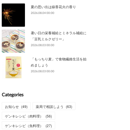
夏の思い出は線香花火の香り
2026.08.04 00:00
暑い日の栄養補給とミネラル補給に
「豆乳ミルクゼリー」
2026.08.03 00:00
「もっちり麦」で食物繊維生活を始
めましょう
2026.08.03 00:00
Categories
お知らせ
(
49
)
薬局で相談しよう
(
63
)
ゲンキレシピ（肉料理）
(
56
)
ゲンキレシピ（魚料理）
(
27
)