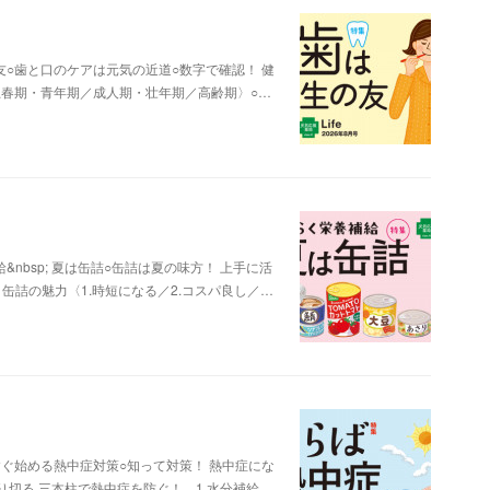
○歯と口のケアは元気の近道○数字で確認！ 健
思春期・青年期／成人期・壮年期／高齢期〉○…
bsp; 夏は缶詰○缶詰は夏の味方！ 上手に活
缶詰の魅力〈1.時短になる／2.コスパ良し／…
ぐ始める熱中症対策○知って対策！ 熱中症にな
切る 三本柱で熱中症を防ぐ！ 1.水分補給…