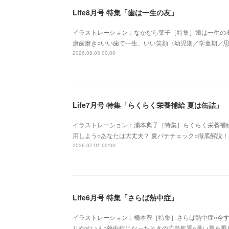
Life8月号 特集「歯は一生の友」
イラストレーション：なかむら葉子［特集］歯は一生の友
康歯磨き○いい歯で一生、いい笑顔〈幼児期／学童期／
2026.08.03 00:00
Life7月号 特集「らくらく栄養補給 夏は缶詰」
イラストレーション：浦本典子［特集］らくらく栄養補給&n
用しよう○あなたは大丈夫？ 夏バテチェック○徹底解説！ 
2026.07.01 00:00
Life6月号 特集「さらば熱中症」
イラストレーション：橋本豊［特集］さらば熱中症○今す
りやすい人○熱中症になったときの応急処置○暑い夏を乗り