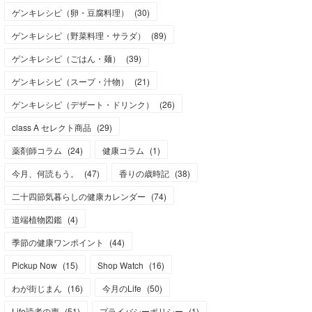
ゲンキレシピ（卵・豆腐料理）
(
30
)
ゲンキレシピ（野菜料理・サラダ）
(
89
)
ゲンキレシピ（ごはん・麺）
(
39
)
ゲンキレシピ（スープ・汁物）
(
21
)
ゲンキレシピ（デザート・ドリンク）
(
26
)
class A セレクト商品
(
29
)
薬剤師コラム
(
24
)
健康コラム
(
1
)
今月、何読もう。
(
47
)
香りの歳時記
(
38
)
二十四節気暮らしの健康カレンダー
(
74
)
道端植物図鑑
(
4
)
季節の健康ワンポイント
(
44
)
Pickup Now
(
15
)
Shop Watch
(
16
)
わが街じまん
(
16
)
今月のLife
(
50
)
Life読者の声
(
51
)
プライバシーポリシー
(
1
)