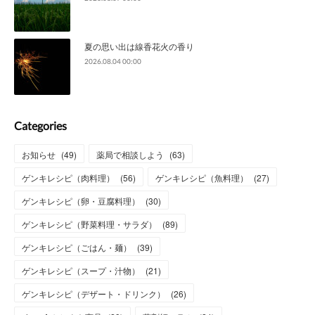
夏の思い出は線香花火の香り
2026.08.04 00:00
Categories
お知らせ
(
49
)
薬局で相談しよう
(
63
)
ゲンキレシピ（肉料理）
(
56
)
ゲンキレシピ（魚料理）
(
27
)
ゲンキレシピ（卵・豆腐料理）
(
30
)
ゲンキレシピ（野菜料理・サラダ）
(
89
)
ゲンキレシピ（ごはん・麺）
(
39
)
ゲンキレシピ（スープ・汁物）
(
21
)
ゲンキレシピ（デザート・ドリンク）
(
26
)