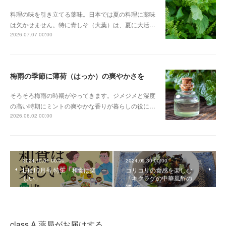
料理の味を引き立てる薬味。日本では夏の料理に薬味
は欠かせません。特に青しそ（大葉）は、夏に大活…
2026.07.07 00:00
梅雨の季節に薄荷（はっか）の爽やかさを
そろそろ梅雨の時期がやってきます。ジメジメと湿度
の高い時期にミントの爽やかな香りが暮らしの役に…
2026.06.02 00:00
2024.10.01 00:00
2024.09.30 00:00
Life10月号 特集「和食は楽
コリコリの食感を楽しむ
しい」
「キクラゲの中華風酢の
物」
class A 薬局がお届けする