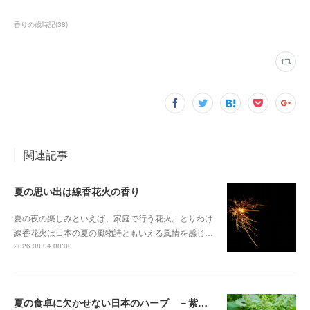
香りの歳時記
(
38
)
関連記事
夏の思い出は線香花火の香り
夏の夜の楽しみといえば、家庭で行う花火。とりわけ
線香花火は日本の夏の風物詩ともいえる風情を感じ…
2026.08.04 00:00
夏の食卓に欠かせない日本のハーブ －紫蘇（しそ）－