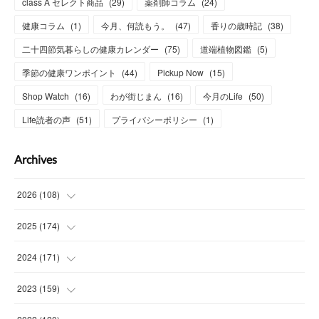
class A セレクト商品
(
29
)
薬剤師コラム
(
24
)
健康コラム
(
1
)
今月、何読もう。
(
47
)
香りの歳時記
(
38
)
二十四節気暮らしの健康カレンダー
(
75
)
道端植物図鑑
(
5
)
季節の健康ワンポイント
(
44
)
Pickup Now
(
15
)
Shop Watch
(
16
)
わが街じまん
(
16
)
今月のLife
(
50
)
Life読者の声
(
51
)
プライバシーポリシー
(
1
)
Archives
2026
(
108
)
(
6
)
2025
(
174
)
(
15
)
(
14
)
2024
(
171
)
(
15
)
(
14
)
(
13
)
2023
(
159
)
(
13
)
(
15
)
(
13
)
(
14
)