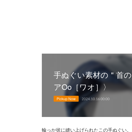
手ぬぐい素材の＂首の
アOo［ワオ］〉
Pickup Now
2024.10.16 00:00
輪っか状に縫い上げられたこの手ぬぐい。