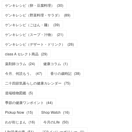
ゲンキレシピ（卵・豆腐料理）
(
30
)
ゲンキレシピ（野菜料理・サラダ）
(
89
)
ゲンキレシピ（ごはん・麺）
(
39
)
ゲンキレシピ（スープ・汁物）
(
21
)
ゲンキレシピ（デザート・ドリンク）
(
26
)
class A セレクト商品
(
29
)
薬剤師コラム
(
24
)
健康コラム
(
1
)
今月、何読もう。
(
47
)
香りの歳時記
(
38
)
二十四節気暮らしの健康カレンダー
(
75
)
道端植物図鑑
(
5
)
季節の健康ワンポイント
(
44
)
Pickup Now
(
15
)
Shop Watch
(
16
)
わが街じまん
(
16
)
今月のLife
(
50
)
Life読者の声
(
51
)
プライバシーポリシー
(
1
)