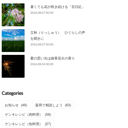
暑くても花が咲き続ける「百日紅」
2026.08.07 00:00
立秋（りっしゅう） ひぐらしの声
を聞きに
2026.08.07 00:00
夏の思い出は線香花火の香り
2026.08.04 00:00
Categories
お知らせ
(
49
)
薬局で相談しよう
(
63
)
ゲンキレシピ（肉料理）
(
56
)
ゲンキレシピ（魚料理）
(
27
)