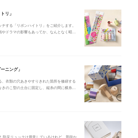
イトリ」
ッチする「リボンハイトリ」をご紹介します。
画やドラマの影響もあってか、なんとなく昭…
ダーニング」
る、衣類の穴あきやすりきれた箇所を修繕する
をきのこ型の土台に固定し、縦糸の間に横糸…
？ 防災リュックは用意しているけれど、普段か