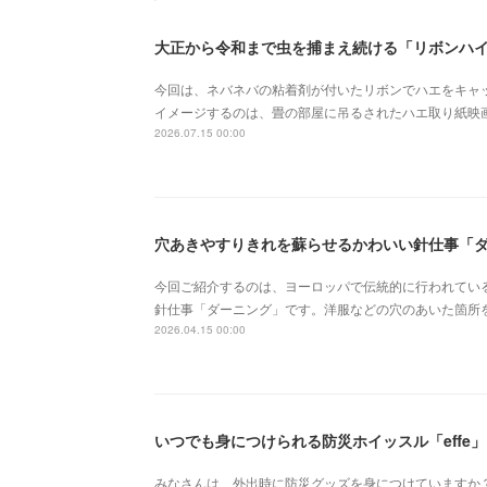
大正から令和まで虫を捕まえ続ける「リボンハ
今回は、ネバネバの粘着剤が付いたリボンでハエをキャ
イメージするのは、畳の部屋に吊るされたハエ取り紙映
2026.07.15 00:00
穴あきやすりきれを蘇らせるかわいい針仕事「
今回ご紹介するのは、ヨーロッパで伝統的に行われてい
針仕事「ダーニング」です。洋服などの穴のあいた箇所
2026.04.15 00:00
いつでも身につけられる防災ホイッスル「effe」
みなさんは、外出時に防災グッズを身につけていますか