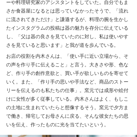
ーや料理研究家のアシスタントをしていた。自分でもま
さか食器屋になるとは思っていなかったそうで、「流れ
に流されてきただけ」と謙遜するが、料理の腕を生かし
たインスタグラムの投稿は器の魅力を存分に伝えている
し、「父は器の良さを見ていたのに対し、私は使いやす
さを見ていると思います」と我が道を歩んでいる。
お店の役割を内木さんは、「使い手に近い立場から、そ
の声を作り手に伝えること」と言う。大きさや形、色な
ど、作り手の創作意欲と、買い手が欲しいものを寄せて
いく。また、「作り手の思いや手法など、商品のストー
リーを伝えるのも私たちの仕事」。窯元では成形や絵付
けに女性が多く従事している。内木さんはよく、もしこ
の土地に生まれていたらと想像するそう。窯元で夕方ま
で働き、帰宅してお母さんに戻る、そんな彼女たちの思
いを伝え、作ったものに光を当てたいという。