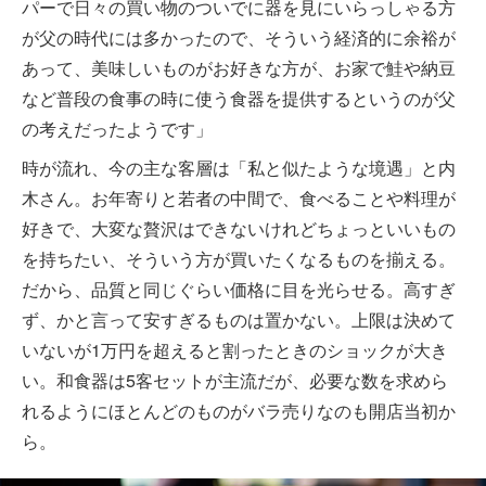
パーで日々の買い物のついでに器を見にいらっしゃる方
が父の時代には多かったので、そういう経済的に余裕が
あって、美味しいものがお好きな方が、お家で鮭や納豆
など普段の食事の時に使う食器を提供するというのが父
の考えだったようです」
時が流れ、今の主な客層は「私と似たような境遇」と内
木さん。お年寄りと若者の中間で、食べることや料理が
好きで、大変な贅沢はできないけれどちょっといいもの
を持ちたい、そういう方が買いたくなるものを揃える。
だから、品質と同じぐらい価格に目を光らせる。高すぎ
ず、かと言って安すぎるものは置かない。上限は決めて
いないが1万円を超えると割ったときのショックが大き
い。和食器は5客セットが主流だが、必要な数を求めら
れるようにほとんどのものがバラ売りなのも開店当初か
ら。