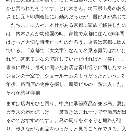
かと言われたそうです」と内木さん。埼玉県出身のお父
さまは元々印刷会社にお勤めだったが、器好きが高じて
「たち吉」に入社。本社がある京都に家族で移住したの
は、内木さんが幼稚園の時。家族で京都に住んだ5年間
はきっと大切な時間だったのだろう。店名は京都に因ん
でいる。「京都で〈大文字〉なんて名乗る勇気はないけ
れど、関東モンなので許していただければと（笑）」。
東京に戻り、最初に開いたお店は青山通りに面したマン
ションの一室で、ショールームのようだったという。2
年後、路面店の物件を探し、新築ビルの一階に入った。
それが約40年前。
まずは店内をひと回り。中央に季節商品が並ぶ島。夏は
ガラスの器が涼しげ。「箸置きはこれ一つで季節感が出
るのでおすすめです」。島の周りをぐるりと通路が巡
り、歩きながら商品をゆったりと見ることができる。入