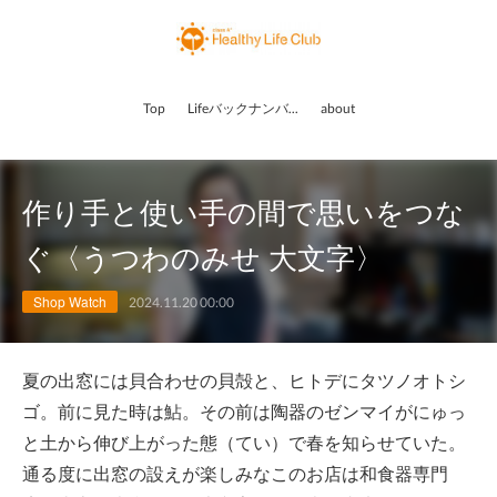
Top
Lifeバックナンバー
about
作り手と使い手の間で思いをつな
ぐ〈うつわのみせ 大文字〉
Shop Watch
2024.11.20 00:00
夏の出窓には貝合わせの貝殻と、ヒトデにタツノオトシ
ゴ。前に見た時は鮎。その前は陶器のゼンマイがにゅっ
と土から伸び上がった態（てい）で春を知らせていた。
通る度に出窓の設えが楽しみなこのお店は和食器専門