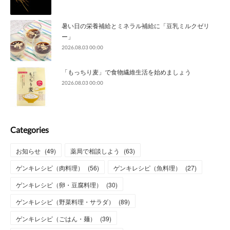
暑い日の栄養補給とミネラル補給に「豆乳ミルクゼリ
ー」
2026.08.03 00:00
「もっちり麦」で食物繊維生活を始めましょう
2026.08.03 00:00
Categories
お知らせ
(
49
)
薬局で相談しよう
(
63
)
ゲンキレシピ（肉料理）
(
56
)
ゲンキレシピ（魚料理）
(
27
)
ゲンキレシピ（卵・豆腐料理）
(
30
)
ゲンキレシピ（野菜料理・サラダ）
(
89
)
ゲンキレシピ（ごはん・麺）
(
39
)