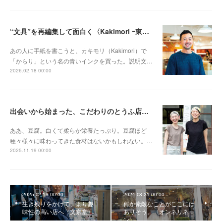
“文具”を再編集して面白く〈Kakimori ｰ東京・蔵前ｰ〉
あの人に手紙を書こうと、カキモリ（Kakimori）で
「からり」という名の青いインクを買った。説明文…
2026.02.18 00:00
出会いから始まった、こだわりのとうふ店〈まめなとうふ店〉
ああ、豆腐。白くて柔らか栄養たっぷり。豆腐ほど
種々様々に味わってきた食材はないかもしれない。…
2025.11.19 00:00
2025.02.19 00:00
2024.08.21 00:00
生き残りをかけて、より趣
何か素敵なことがここには
味性の高い店へ〈文京堂〉
ありそう。〈オンネリネ
ン〉