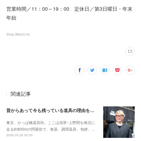
営業時間／11：00～19：00 定休日／第3日曜日・年末
年始
Shop Watch
(
16
)
関連記事
昔からあって今も残っている道具の理由を伝えたい〈釜浅商店 ｰ浅草・かっぱ橋道具街ｰ〉
東京、かっぱ橋道具街。ここは浅草ｰ上野間を南北に
走る約800mの問屋街で、食器、調理器具、包材、…
2026.05.20 00:00