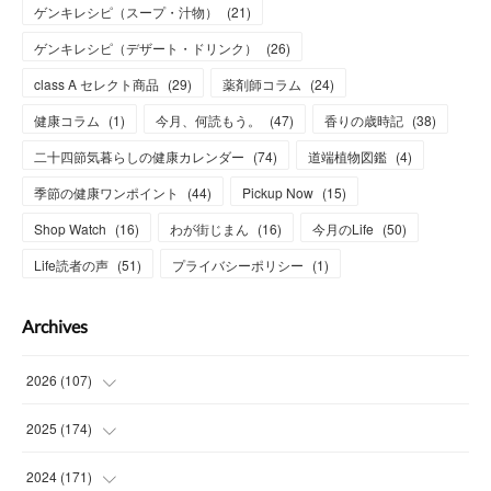
ゲンキレシピ（スープ・汁物）
(
21
)
ゲンキレシピ（デザート・ドリンク）
(
26
)
class A セレクト商品
(
29
)
薬剤師コラム
(
24
)
健康コラム
(
1
)
今月、何読もう。
(
47
)
香りの歳時記
(
38
)
二十四節気暮らしの健康カレンダー
(
74
)
道端植物図鑑
(
4
)
季節の健康ワンポイント
(
44
)
Pickup Now
(
15
)
Shop Watch
(
16
)
わが街じまん
(
16
)
今月のLife
(
50
)
Life読者の声
(
51
)
プライバシーポリシー
(
1
)
Archives
2026
(
107
)
(
4
)
2025
(
174
)
(
15
)
(
14
)
2024
(
171
)