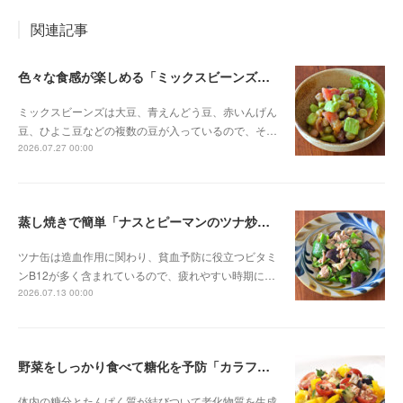
関連記事
色々な食感が楽しめる「ミックスビーンズとアボカドのサラダ」
ミックスビーンズは大豆、青えんどう豆、赤いんげん
豆、ひよこ豆などの複数の豆が入っているので、そ…
2026.07.27 00:00
蒸し焼きで簡単「ナスとピーマンのツナ炒め」
ツナ缶は造血作用に関わり、貧血予防に役立つビタミ
ンB12が多く含まれているので、疲れやすい時期に…
2026.07.13 00:00
野菜をしっかり食べて糖化を予防「カラフルサラダ」
体内の糖分とたんぱく質が結びついて老化物質を生成