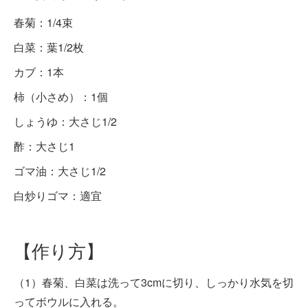
春菊：1/4束
白菜：葉1/2枚
カブ：1本
柿（小さめ）：1個
しょうゆ：大さじ1/2
酢：大さじ1
ゴマ油：大さじ1/2
白炒りゴマ：適宜
【作り方】
（1）春菊、白菜は洗って3cmに切り、しっかり水気を切
ってボウルに入れる。