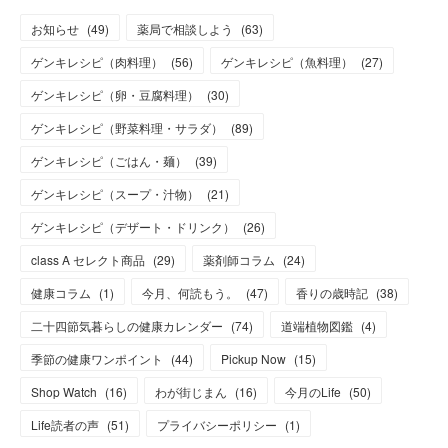
お知らせ
(
49
)
薬局で相談しよう
(
63
)
ゲンキレシピ（肉料理）
(
56
)
ゲンキレシピ（魚料理）
(
27
)
ゲンキレシピ（卵・豆腐料理）
(
30
)
ゲンキレシピ（野菜料理・サラダ）
(
89
)
ゲンキレシピ（ごはん・麺）
(
39
)
ゲンキレシピ（スープ・汁物）
(
21
)
ゲンキレシピ（デザート・ドリンク）
(
26
)
class A セレクト商品
(
29
)
薬剤師コラム
(
24
)
健康コラム
(
1
)
今月、何読もう。
(
47
)
香りの歳時記
(
38
)
二十四節気暮らしの健康カレンダー
(
74
)
道端植物図鑑
(
4
)
季節の健康ワンポイント
(
44
)
Pickup Now
(
15
)
Shop Watch
(
16
)
わが街じまん
(
16
)
今月のLife
(
50
)
Life読者の声
(
51
)
プライバシーポリシー
(
1
)