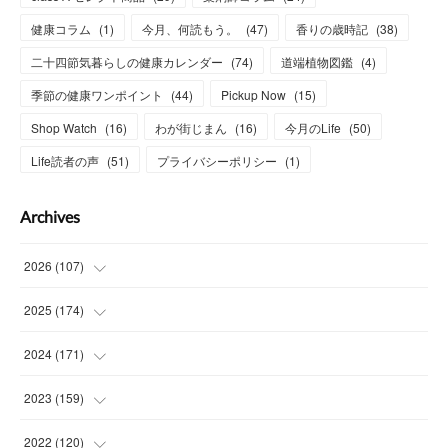
健康コラム
(
1
)
今月、何読もう。
(
47
)
香りの歳時記
(
38
)
二十四節気暮らしの健康カレンダー
(
74
)
道端植物図鑑
(
4
)
季節の健康ワンポイント
(
44
)
Pickup Now
(
15
)
Shop Watch
(
16
)
わが街じまん
(
16
)
今月のLife
(
50
)
Life読者の声
(
51
)
プライバシーポリシー
(
1
)
Archives
2026
(
107
)
(
4
)
2025
(
174
)
(
15
)
(
14
)
2024
(
171
)
(
15
)
(
14
)
(
13
)
2023
(
159
)
(
13
)
(
15
)
(
13
)
(
14
)
2022
(
120
)