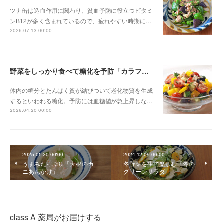
ツナ缶は造血作用に関わり、貧血予防に役立つビタミ
ンB12が多く含まれているので、疲れやすい時期に…
2026.07.13 00:00
野菜をしっかり食べて糖化を予防「カラフルサラダ」
体内の糖分とたんぱく質が結びついて老化物質を生成
するといわれる糖化。予防には血糖値が急上昇しな…
2026.04.20 00:00
2025.01.20 00:00
2024.12.09 00:00
うまみたっぷり「大根のカ
冬野菜を生で楽しむ「冬の
ニあんかけ」
グリーンサラダ」
class A 薬局がお届けする