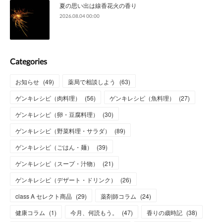
夏の思い出は線香花火の香り
2026.08.04 00:00
Categories
お知らせ
(
49
)
薬局で相談しよう
(
63
)
ゲンキレシピ（肉料理）
(
56
)
ゲンキレシピ（魚料理）
(
27
)
ゲンキレシピ（卵・豆腐料理）
(
30
)
ゲンキレシピ（野菜料理・サラダ）
(
89
)
ゲンキレシピ（ごはん・麺）
(
39
)
ゲンキレシピ（スープ・汁物）
(
21
)
ゲンキレシピ（デザート・ドリンク）
(
26
)
class A セレクト商品
(
29
)
薬剤師コラム
(
24
)
健康コラム
(
1
)
今月、何読もう。
(
47
)
香りの歳時記
(
38
)