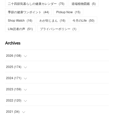
二十四節気暮らしの健康カレンダー
(
75
)
道端植物図鑑
(
5
)
季節の健康ワンポイント
(
44
)
Pickup Now
(
15
)
Shop Watch
(
16
)
わが街じまん
(
16
)
今月のLife
(
50
)
Life読者の声
(
51
)
プライバシーポリシー
(
1
)
Archives
2026
(
108
)
(
6
)
2025
(
174
)
(
15
)
(
14
)
2024
(
171
)
(
15
)
(
14
)
(
13
)
2023
(
159
)
(
13
)
(
15
)
(
13
)
(
14
)
2022
(
120
)
(
15
)
(
15
)
(
15
)
(
14
)
(
14
)
2021
(
34
)