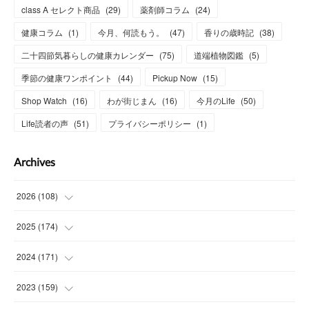
class A セレクト商品
(
29
)
薬剤師コラム
(
24
)
健康コラム
(
1
)
今月、何読もう。
(
47
)
香りの歳時記
(
38
)
二十四節気暮らしの健康カレンダー
(
75
)
道端植物図鑑
(
5
)
季節の健康ワンポイント
(
44
)
Pickup Now
(
15
)
Shop Watch
(
16
)
わが街じまん
(
16
)
今月のLife
(
50
)
Life読者の声
(
51
)
プライバシーポリシー
(
1
)
Archives
2026
(
108
)
(
6
)
2025
(
174
)
(
15
)
(
14
)
2024
(
171
)
(
15
)
(
14
)
(
13
)
2023
(
159
)