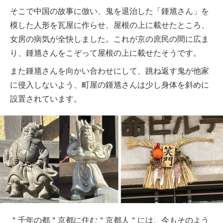
そこで中国の故事に倣い、鬼を退治した「鍾馗さん」を
模した人形を瓦屋に作らせ、屋根の上に載せたところ、
女房の病気が全快しました。これが京の庶民の間に広ま
り、鍾馗さんをこぞって屋根の上に載せたそうです。
また鍾馗さんを向かい合わせにして、跳ね返す鬼が他家
に侵入しないよう、町屋の鍾馗さんは少し身体を斜めに
設置されています。
＂千年の都＂京都に住む＂京都人＂には、今もそのよう