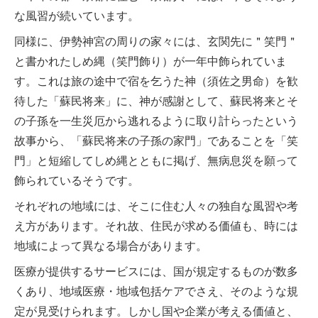
な風習が続いています。
同様に、伊勢神宮の周りの家々には、玄関先に＂笑門＂
と書かれたしめ縄（笑門飾り）が一年中飾られていま
す。これは旅の途中で宿を乞うた神（須佐之男命）を歓
待した「蘇民将来」に、神が感謝として、蘇民将来とそ
の子孫を一生災厄から逃れるように取り計らったという
故事から、「蘇民将来の子孫の家門」であることを「笑
門」と短縮してしめ縄とともに掲げ、無病息災を願って
飾られているそうです。
それぞれの地域には、そこに住む人々の独自な風習や考
え方があります。それ故、住民が求める価値も、時には
地域によって異なる場合があります。
医療が提供するサービスには、国が規定するものが数多
くあり、地域医療・地域包括ケアでさえ、そのような規
定が見受けられます。しかし国や企業が考える価値と、